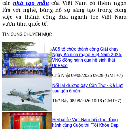
các
nhà tạo mẫu
của Việt Nam có thêm ngọn
lửa với nghề, bùng nổ sự sáng tạo trong công
việc và thành công đưa ngành tóc Việt Nam
vươn tầm quốc tế.
TIN CÙNG CHUYÊN MỤC
A05 tổ chức thành công Giải chạy
Ngày An ninh mạng Việt Nam 2026,
VNG đồng hành qua hệ sinh thái
UpRace
Chủ Nhật 09/08/2026 09:29 (GMT+7)
Nối lại đường bay Cần Thơ - Đà Lạt
sau gần 6 năm
Thứ Bảy 08/08/2026 10:18 (GMT+7)
Herbalife Việt Nam tiếp tục đồng
hành cùng Cuộc thi “Tôi Khỏe Đẹp