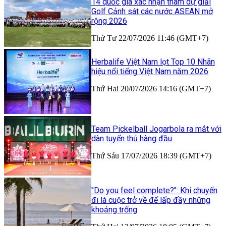
14 quốc gia xác nhận tham dự giải
Golf Cảnh sát các nước ASEAN mở
rộng 2026
Thứ Tư 22/07/2026 11:46 (GMT+7)
Herbalife Việt Nam lọt Top 10 Nhãn
hiệu nổi tiếng Việt Nam năm 2026
Thứ Hai 20/07/2026 14:16 (GMT+7)
Team Pickelball Jogarbola ra mắt với
dàn tuyển thủ hàng đầu
Thứ Sáu 17/07/2026 18:39 (GMT+7)
"Do you feel complete?": Khi chuyến
đi là cuộc trở về để lấp đầy những
khoảng trống