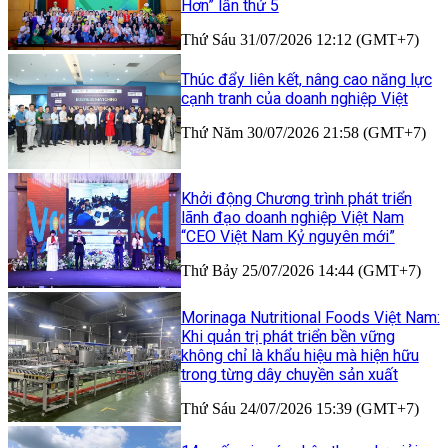
Hơn” lần thứ 5
Thứ Sáu 31/07/2026 12:12 (GMT+7)
Thúc đẩy liên kết, nâng cao năng lực
cạnh tranh của doanh nghiệp Việt
Thứ Năm 30/07/2026 21:58 (GMT+7)
Khởi động Chương trình phát triển
lãnh đạo doanh nghiệp Việt Nam
“CEO Việt Nam Kỷ nguyên mới”
Thứ Bảy 25/07/2026 14:44 (GMT+7)
Morinaga Nutritional Foods Việt Nam:
Khi quản trị phát triển bền vững
không chỉ là khẩu hiệu mà hiện hữu
trong từng dây chuyền sản xuất
Thứ Sáu 24/07/2026 15:39 (GMT+7)