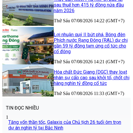
sau thuế hơn 415 tỷ đồng nửa đầu
năm 2026
Thứ Sáu 07/08/2026 14:22 (GMT+7)
Lợi nhuận quý II bứt phá, Bóng đèn
Phích nước Rạng Đông (RAL) dự chi
gần 59 tỷ đồng tạm ứng cổ tức cho
cổ đông
Thứ Sáu 07/08/2026 14:21 (GMT+7)
Hóa chất Đức Giang (DGC) thay loạt
nhân sự cấp cao sau khởi tố, chốt chi
hàng nghìn tỷ đồng cổ tức
Thứ Sáu 07/08/2026 11:33 (GMT+7)
TIN ĐỌC NHIỀU
1
Tăng vốn thần tốc, Galaxis của Chủ tịch 26 tuổi ôm trọn
dự án nghìn tỷ tại Bắc Ninh