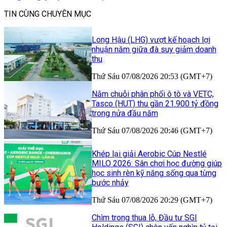
TIN CÙNG CHUYÊN MỤC
Long Hậu (LHG) vượt kế hoạch lợi
nhuận năm giữa đà suy giảm doanh
thu
Thứ Sáu 07/08/2026 20:53 (GMT+7)
Nắm chuỗi phân phối ô tô và VETC,
Tasco (HUT) thu gần 21.900 tỷ đồng
trong nửa đầu năm
Thứ Sáu 07/08/2026 20:46 (GMT+7)
Khép lại giải Aerobic Cúp Nestlé
MILO 2026: Sân chơi học đường giúp
học sinh rèn kỹ năng sống qua từng
bước nhảy
Thứ Sáu 07/08/2026 20:29 (GMT+7)
Chìm trong thua lỗ, Đầu tư SGI