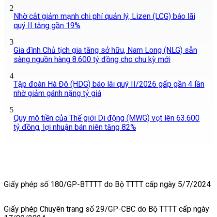
2
Nhờ cắt giảm mạnh chi phí quản lý, Lizen (LCG) báo lãi
quý II tăng gần 19%
3
Gia đình Chủ tịch gia tăng sở hữu, Nam Long (NLG) sẵn
sàng nguồn hàng 8.600 tỷ đồng cho chu kỳ mới
4
Tập đoàn Hà Đô (HDG) báo lãi quý II/2026 gấp gần 4 lần
nhờ giảm gánh nặng tỷ giá
5
Quy mô tiền của Thế giới Di động (MWG) vọt lên 63.600
tỷ đồng, lợi nhuận bán niên tăng 82%
Giấy phép số 180/GP-BTTTT do Bộ TTTT cấp ngày 5/7/2024
Giấy phép Chuyên trang số 29/GP-CBC do Bộ TTTT cấp ngày