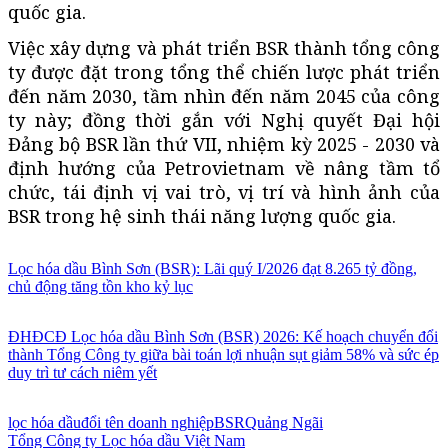
quốc gia.
Việc xây dựng và phát triển BSR thành tổng công
ty được đặt trong tổng thể chiến lược phát triển
đến năm 2030, tầm nhìn đến năm 2045 của công
ty này; đồng thời gắn với Nghị quyết Đại hội
Đảng bộ BSR lần thứ VII, nhiệm kỳ 2025 - 2030 và
định hướng của Petrovietnam về nâng tầm tổ
chức, tái định vị vai trò, vị trí và hình ảnh của
BSR trong hệ sinh thái năng lượng quốc gia.
Lọc hóa dầu Bình Sơn (BSR): Lãi quý I/2026 đạt 8.265 tỷ đồng,
chủ động tăng tồn kho kỷ lục
ĐHĐCĐ Lọc hóa dầu Bình Sơn (BSR) 2026: Kế hoạch chuyển đổi
thành Tổng Công ty giữa bài toán lợi nhuận sụt giảm 58% và sức ép
duy trì tư cách niêm yết
lọc hóa dầu
đổi tên doanh nghiệp
BSR
Quảng Ngãi
Tổng Công ty Lọc hóa dầu Việt Nam