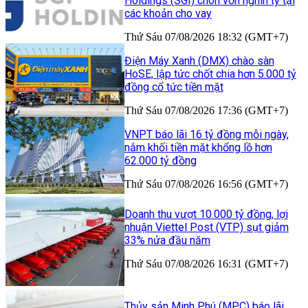
Holdings (SGI) chôn vốn nghìn tỷ tại
các khoản cho vay
Thứ Sáu 07/08/2026 18:32 (GMT+7)
Điện Máy Xanh (DMX) chào sàn
HoSE, lập tức chốt chia hơn 5.000 tỷ
đồng cổ tức tiền mặt
Thứ Sáu 07/08/2026 17:36 (GMT+7)
VNPT báo lãi 16 tỷ đồng mỗi ngày,
nắm khối tiền mặt khổng lồ hơn
62.000 tỷ đồng
Thứ Sáu 07/08/2026 16:56 (GMT+7)
Doanh thu vượt 10.000 tỷ đồng, lợi
nhuận Viettel Post (VTP) sụt giảm
33% nửa đầu năm
Thứ Sáu 07/08/2026 16:31 (GMT+7)
Thủy sản Minh Phú (MPC) báo lãi