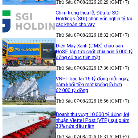
Thứ Sáu 07/08/2026 20:29 (GMT+7)
Chìm trong thua lỗ, Đầu tư SGI
Holdings (SGI) chôn vốn nghìn tỷ tại
các khoản cho vay
Thứ Sáu 07/08/2026 18:32 (GMT+7)
Điện Máy Xanh (DMX) chào sàn
HoSE, lập tức chốt chia hơn 5.000 tỷ
đồng cổ tức tiền mặt
Thứ Sáu 07/08/2026 17:36 (GMT+7)
VNPT báo lãi 16 tỷ đồng mỗi ngày,
nắm khối tiền mặt khổng lồ hơn
62.000 tỷ đồng
Thứ Sáu 07/08/2026 16:56 (GMT+7)
Doanh thu vượt 10.000 tỷ đồng, lợi
nhuận Viettel Post (VTP) sụt giảm
33% nửa đầu năm
Thứ Sáu 07/08/2026 16:31 (GMT+7)