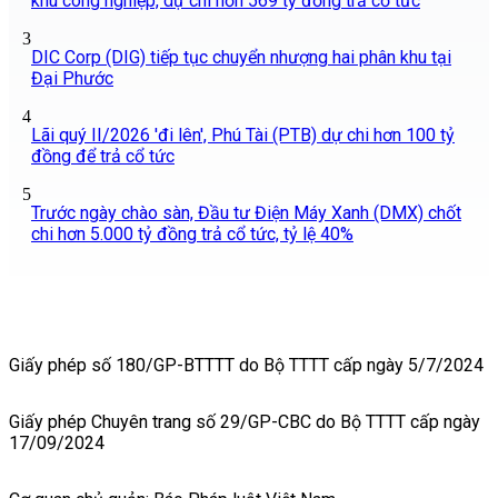
khu công nghiệp, dự chi hơn 569 tỷ đồng trả cổ tức
3
DIC Corp (DIG) tiếp tục chuyển nhượng hai phân khu tại
Đại Phước
4
Lãi quý II/2026 'đi lên', Phú Tài (PTB) dự chi hơn 100 tỷ
đồng để trả cổ tức
5
Trước ngày chào sàn, Đầu tư Điện Máy Xanh (DMX) chốt
chi hơn 5.000 tỷ đồng trả cổ tức, tỷ lệ 40%
Giấy phép số 180/GP-BTTTT do Bộ TTTT cấp ngày 5/7/2024
Giấy phép Chuyên trang số 29/GP-CBC do Bộ TTTT cấp ngày
17/09/2024