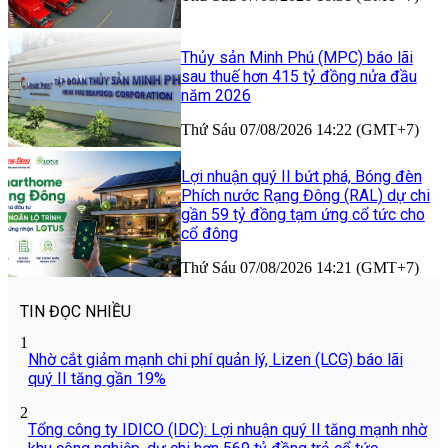
Thủy sản Minh Phú (MPC) báo lãi
sau thuế hơn 415 tỷ đồng nửa đầu
năm 2026
Thứ Sáu 07/08/2026 14:22 (GMT+7)
Lợi nhuận quý II bứt phá, Bóng đèn
Phích nước Rạng Đông (RAL) dự chi
gần 59 tỷ đồng tạm ứng cổ tức cho
cổ đông
Thứ Sáu 07/08/2026 14:21 (GMT+7)
TIN ĐỌC NHIỀU
1
Nhờ cắt giảm mạnh chi phí quản lý, Lizen (LCG) báo lãi
quý II tăng gần 19%
2
Tổng công ty IDICO (IDC): Lợi nhuận quý II tăng mạnh nhờ