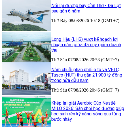
Nối lại đường bay Cần Thơ - Đà Lạt
sau gần 6 năm
Thứ Bảy 08/08/2026 10:18 (GMT+7)
Long Hậu (LHG) vượt kế hoạch lợi
nhuận năm giữa đà suy giảm doanh
thu
Thứ Sáu 07/08/2026 20:53 (GMT+7)
Nắm chuỗi phân phối ô tô và VETC,
Tasco (HUT) thu gần 21.900 tỷ đồng
trong nửa đầu năm
Thứ Sáu 07/08/2026 20:46 (GMT+7)
Khép lại giải Aerobic Cúp Nestlé
MILO 2026: Sân chơi học đường giúp
học sinh rèn kỹ năng sống qua từng
bước nhảy