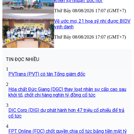
khiến lợi nhuận 'bốc hơi'
Thứ Bảy 08/08/2026 17:07 (GMT+7)
Vẽ ước mơ, 21 họa sỹ nhí được BIDV
vinh danh
Thứ Bảy 08/08/2026 17:07 (GMT+7)
TIN ĐỌC NHIỀU
1
PVTrans (PVT) có tân Tổng giám đốc
2
Hóa chất Đức Giang (DGC) thay loạt nhân sự cấp cao sau
khởi tố, chốt chi hàng nghìn tỷ đồng cổ tức
3
DIC Corp (DIG) dự phát hành hơn 47 triệu cổ phiếu để trả
cổ tức
4
FPT Online (FOC) chốt quyền chia cổ tức bằng tiền mặt tỷ