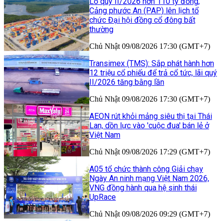
Lỗ quý II/2026 hơn 110 tỷ đồng,
Cảng phước An (PAP) lên lịch tổ
chức Đại hội đồng cổ đông bất
thường
Chủ Nhật 09/08/2026 17:30 (GMT+7)
Transimex (TMS): Sắp phát hành hơn
12 triệu cổ phiếu để trả cổ tức, lãi quý
II/2026 tăng bằng lần
Chủ Nhật 09/08/2026 17:30 (GMT+7)
AEON rút khỏi mảng siêu thị tại Thái
Lan, dồn lực vào 'cuộc đua' bán lẻ ở
Việt Nam
Chủ Nhật 09/08/2026 17:29 (GMT+7)
A05 tổ chức thành công Giải chạy
Ngày An ninh mạng Việt Nam 2026,
VNG đồng hành qua hệ sinh thái
UpRace
Chủ Nhật 09/08/2026 09:29 (GMT+7)