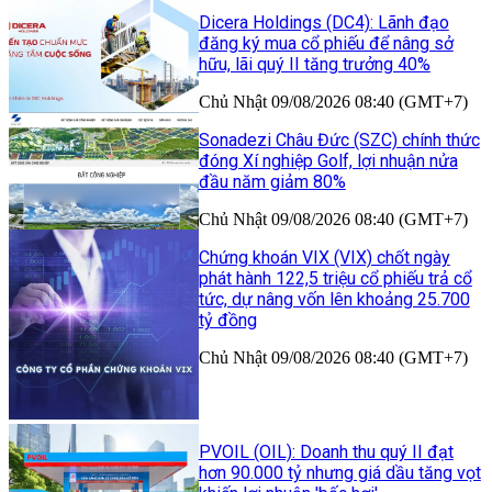
Dicera Holdings (DC4): Lãnh đạo
đăng ký mua cổ phiếu để nâng sở
hữu, lãi quý II tăng trưởng 40%
Chủ Nhật 09/08/2026 08:40 (GMT+7)
Sonadezi Châu Đức (SZC) chính thức
đóng Xí nghiệp Golf, lợi nhuận nửa
đầu năm giảm 80%
Chủ Nhật 09/08/2026 08:40 (GMT+7)
Chứng khoán VIX (VIX) chốt ngày
phát hành 122,5 triệu cổ phiếu trả cổ
tức, dự nâng vốn lên khoảng 25.700
tỷ đồng
Chủ Nhật 09/08/2026 08:40 (GMT+7)
PVOIL (OIL): Doanh thu quý II đạt
hơn 90.000 tỷ nhưng giá dầu tăng vọt