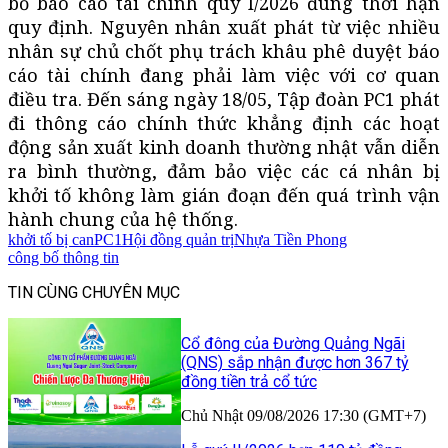
bố báo cáo tài chính quý I/2026 đúng thời hạn
quy định. Nguyên nhân xuất phát từ việc nhiều
nhân sự chủ chốt phụ trách khâu phê duyệt báo
cáo tài chính đang phải làm việc với cơ quan
điều tra. Đến sáng ngày 18/05, Tập đoàn PC1 phát
đi thông cáo chính thức khẳng định các hoạt
động sản xuất kinh doanh thường nhật vẫn diễn
ra bình thường, đảm bảo việc các cá nhân bị
khởi tố không làm gián đoạn đến quá trình vận
hành chung của hệ thống.
khởi tố bị can
PC1
Hội đồng quản trị
Nhựa Tiền Phong
công bố thông tin
TIN CÙNG CHUYÊN MỤC
Cổ đông của Đường Quảng Ngãi
(QNS) sắp nhận được hơn 367 tỷ
đồng tiền trả cổ tức
Chủ Nhật 09/08/2026 17:30 (GMT+7)