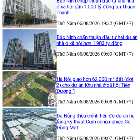
Bắc Ninh chấp thuận đầu tư khu nhà
ở xã hội gần 1.000 tỷ đồng tại Thuận
Thành
Thứ Năm 06/08/2026 19:22 (GMT+7)
Bắc Ninh chấp thuận đầu tư hai dự án
nhà ở xã hội hơn 1.983 tỷ đồng
Thứ Năm 06/08/2026 09:09 (GMT+7)
Hà Nội giao hơn 62.000 m² đất (đợt
2) cho dự án Khu nhà ở xã hội Tiên
Dương 1
Thứ Năm 06/08/2026 09:08 (GMT+7)
Đà Nẵng điều chỉnh tiến độ dự án hạ
tầng kỹ thuật Cụm công nghiệp Gò
Đồng Mặt
Thứ Năm 06/08/2026 09:07 (GMT+7)