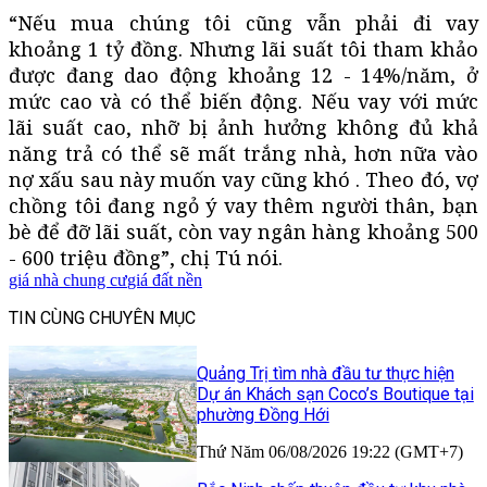
“Nếu mua chúng tôi cũng vẫn phải đi vay
khoảng 1 tỷ đồng. Nhưng lãi suất tôi tham khảo
được đang dao động khoảng 12 - 14%/năm, ở
mức cao và có thể biến động. Nếu vay với mức
lãi suất cao, nhỡ bị ảnh hưởng không đủ khả
năng trả có thể sẽ mất trắng nhà, hơn nữa vào
nợ xấu sau này muốn vay cũng khó . Theo đó, vợ
chồng tôi đang ngỏ ý vay thêm người thân, bạn
bè để đỡ lãi suất, còn vay ngân hàng khoảng 500
- 600 triệu đồng”, chị Tú nói.
giá nhà chung cư
giá đất nền
TIN CÙNG CHUYÊN MỤC
Quảng Trị tìm nhà đầu tư thực hiện
Dự án Khách sạn Coco’s Boutique tại
phường Đồng Hới
Thứ Năm 06/08/2026 19:22 (GMT+7)