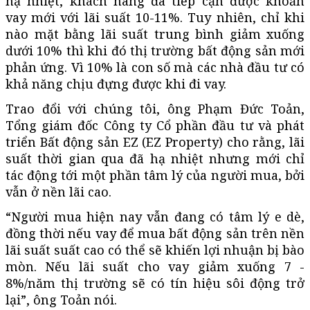
hạ nhiệt, khách hàng đã tiếp cận được khoản
vay mới với lãi suất 10-11%. Tuy nhiên, chỉ khi
nào mặt bằng lãi suất trung bình giảm xuống
dưới 10% thì khi đó thị trường bất động sản mới
phản ứng. Vì 10% là con số mà các nhà đầu tư có
khả năng chịu đựng được khi đi vay.
Trao đổi với chúng tôi, ông Phạm Đức Toản,
Tổng giám đốc Công ty Cổ phần đầu tư và phát
triển Bất động sản EZ (EZ Property) cho rằng, lãi
suất thời gian qua đã hạ nhiệt nhưng mới chỉ
tác động tới một phần tâm lý của người mua, bởi
vẫn ở nền lãi cao.
“Người mua hiện nay vẫn đang có tâm lý e dè,
đồng thời nếu vay để mua bất động sản trên nền
lãi suất suất cao có thể sẽ khiến lợi nhuận bị bào
mòn. Nếu lãi suất cho vay giảm xuống 7 -
8%/năm thị trường sẽ có tín hiệu sôi động trở
lại”, ông Toản nói.