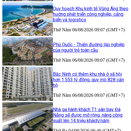
Quy hoạch Khu kinh tế Vũng Áng theo
hướng phát triển công nghiệp, cảng
biển và logistics
Thứ Năm 06/08/2026 09:07 (GMT+7)
Phú Quốc - Thiên đường lập nghiệp
của người trẻ toàn cầu
Thứ Năm 06/08/2026 09:07 (GMT+7)
Bắc Ninh có thêm khu nhà ở xã hội
hơn 1.553 tỷ đồng, quy mô 828 căn
hộ
Thứ Năm 06/08/2026 09:07 (GMT+7)
Nhà ga hành khách T1 sân bay Đà
Nẵng sẽ được mở rộng, nâng công
suất lên 14 triệu khách/năm
Thứ Ba 04/08/2026 06:40 (GMT+7)