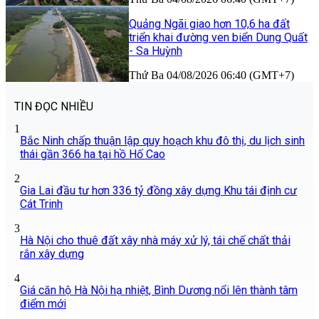
Quảng Ngãi giao hơn 10,6 ha đất
triển khai đường ven biển Dung Quất
- Sa Huỳnh
Thứ Ba 04/08/2026 06:40 (GMT+7)
TIN ĐỌC NHIỀU
1
Bắc Ninh chấp thuận lập quy hoạch khu đô thị, du lịch sinh
thái gần 366 ha tại hồ Hố Cao
2
Gia Lai đầu tư hơn 336 tỷ đồng xây dựng Khu tái định cư
Cát Trinh
3
Hà Nội cho thuê đất xây nhà máy xử lý, tái chế chất thải
rắn xây dựng
4
Giá căn hộ Hà Nội hạ nhiệt, Bình Dương nổi lên thành tâm
điểm mới