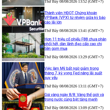
Thứ Bảy 08/08/2026 13:52 (GMT+7)
Thành viên HĐQT Chứng khoán
VPBank (VPX) từ nhiệm giữa kỳ báo
cáo lãi lớn
Thứ Bảy 08/08/2026 13:41 (GMT+7)
Hơn 11 triệu cổ phiếu F88 chưa phân
phối hết, dàn lãnh đạo cấp cao chi
tiền gom mua
Thứ Bảy 08/08/2026 13:29 (GMT+7)
Việc làm Mỹ bất ngờ giảm trong
tháng 7, kỳ vọng Fed nâng lãi suất
suy yếu
Thứ Bảy 08/08/2026 13:11 (GMT+7)
Giá vàng ngày 8/8: Vàng thế giới và
trong nước cùng bật tăng mạnh
Thứ Bảy 08/08/2026 13:09 (GMT+7)