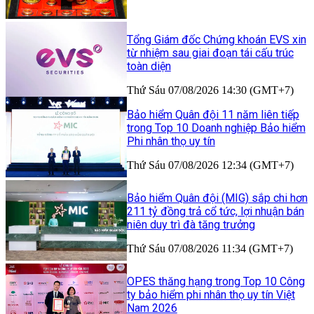
Tổng Giám đốc Chứng khoán EVS xin
từ nhiệm sau giai đoạn tái cấu trúc
toàn diện
Thứ Sáu 07/08/2026 14:30 (GMT+7)
Bảo hiểm Quân đội 11 năm liên tiếp
trong Top 10 Doanh nghiệp Bảo hiểm
Phi nhân thọ uy tín
Thứ Sáu 07/08/2026 12:34 (GMT+7)
Bảo hiểm Quân đội (MIG) sắp chi hơn
211 tỷ đồng trả cổ tức, lợi nhuận bán
niên duy trì đà tăng trưởng
Thứ Sáu 07/08/2026 11:34 (GMT+7)
OPES thăng hạng trong Top 10 Công
ty bảo hiểm phi nhân thọ uy tín Việt
Nam 2026