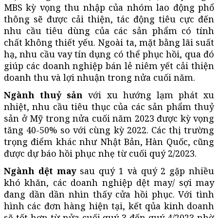
MBS kỳ vọng thu nhập của nhóm lao động phổ
thông sẽ được cải thiện, tác động tiêu cực đến
nhu cầu tiêu dùng của các sản phẩm có tính
chất không thiết yếu. Ngoài ta, mặt bằng lãi suất
hạ, nhu cầu vay tín dụng có thể phục hồi, qua đó
giúp các doanh nghiệp bán lẻ niêm yết cải thiện
doanh thu và lợi nhuận trong nửa cuối năm.
Ngành thuỷ sản
với xu hướng lạm phát xu
nhiệt, nhu cầu tiêu thục của các sản phẩm thuỷ
sản ở Mỹ trong nửa cuối năm 2023 được kỳ vọng
tăng 40-50% so với cùng kỳ 2022. Các thị trường
trọng điểm khác như Nhật Bản, Hàn Quốc, cũng
được dự báo hồi phục nhẹ từ cuối quý 2/2023.
Ngành dệt may
sau quý 1 và quý 2 gặp nhiều
khó khăn, các doanh nghiệp dệt may/ sợi may
đang dần dần nhìn thấy cửa hồi phục. Với tình
hình các đơn hàng hiện tại, kết qủa kinh doanh
sẽ tốt hơn từ nửa cuối quý 3 đến quý 4/2023 nhờ