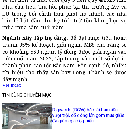
nhu cầu tiêu thụ hồi phục tại thị trường Mỹ và
EU trong bối cảnh lạm phát hạ nhiệt, các nhà
bán lẻ bắt đầu chu kỳ tích trữ tồn kho phục vụ
mùa mua sắm cuối năm.
Ngành xây lắp hạ tầng,
để đạt mục tiêu hoàn
thành 95% kế hoạch giải ngân, MBS cho rằng sẽ
có khoảng 550 nghìn tỷ đồng được giải ngân vào
nửa cuối năm 2023, tập trung vào một số dự án
thành phân cao tốc Bắc Nam. Bên cạnh đó, nhiều
tín hiệu cho thấy sân bay Long Thành sẽ được
đẩy mạnh.
VN-Index
TIN CÙNG CHUYÊN MỤC
Digiworld (DGW) báo lãi bán niên
vượt trội, cổ đông lớn gom mua giữa
đà giảm giá cổ phiếu