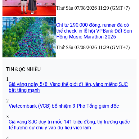
Thứ Sáu 07/08/2026 11:29 (GMT+7)
Chỉ từ 290.000 đồng, runner đã có
thể check-in lễ hội VPBank Đất Sen
Hồng Music Marathon 2026
Thứ Sáu 07/08/2026 11:29 (GMT+7)
TIN ĐỌC NHIỀU
1
Giá vàng ngày 5/8: Vàng thế giới đi lên, vàng miếng SJC
bật tăng mạnh
2
Vietcombank (VCB) bổ nhiệm 3 Phó Tổng giám đốc
3
Giá vàng SJC duy trì mốc 141 triệu đồng, thị trường quốc
tế hướng sự chú ý vào dữ liệu việc làm
4