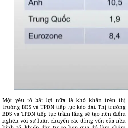
Một yếu tố bất lợi nữa là khó khăn trên thị
trường BĐS và TPDN tiếp tục kéo dài. Thị trường
BĐS và TPDN tiếp tục trầm lắng sẽ tạo nên điểm
nghẽn với sự luân chuyển các dòng vốn của nền
kinh tế, khiến đầu tư co hẹp qua đó làm chậm