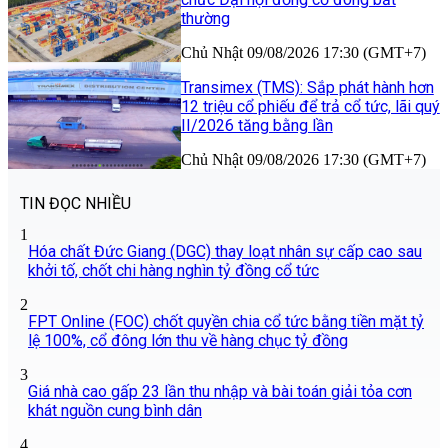
thường
Chủ Nhật 09/08/2026 17:30 (GMT+7)
Transimex (TMS): Sắp phát hành hơn
12 triệu cổ phiếu để trả cổ tức, lãi quý
II/2026 tăng bằng lần
Chủ Nhật 09/08/2026 17:30 (GMT+7)
TIN ĐỌC NHIỀU
1
Hóa chất Đức Giang (DGC) thay loạt nhân sự cấp cao sau
khởi tố, chốt chi hàng nghìn tỷ đồng cổ tức
2
FPT Online (FOC) chốt quyền chia cổ tức bằng tiền mặt tỷ
lệ 100%, cổ đông lớn thu về hàng chục tỷ đồng
3
Giá nhà cao gấp 23 lần thu nhập và bài toán giải tỏa cơn
khát nguồn cung bình dân
4