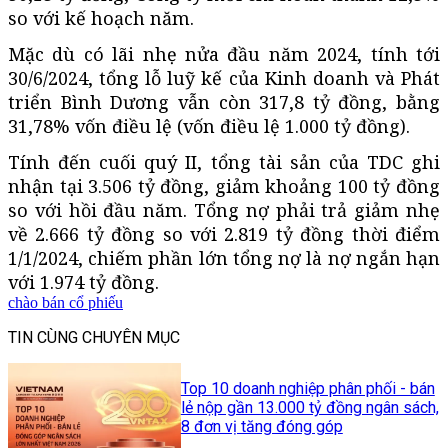
so với kế hoạch năm.
Mặc dù có lãi nhẹ nửa đầu năm 2024, tính tới
30/6/2024, tổng lỗ luỹ kế của Kinh doanh và Phát
triển Bình Dương vẫn còn 317,8 tỷ đồng, bằng
31,78% vốn điều lệ (vốn điều lệ 1.000 tỷ đồng).
Tính đến cuối quý II, tổng tài sản của TDC ghi
nhận tại 3.506 tỷ đồng, giảm khoảng 100 tỷ đồng
so với hồi đầu năm. Tổng nợ phải trả giảm nhẹ
về 2.666 tỷ đồng so với 2.819 tỷ đồng thời điểm
1/1/2024, chiếm phần lớn tổng nợ là nợ ngắn hạn
với 1.974 tỷ đồng.
chào bán cổ phiếu
TIN CÙNG CHUYÊN MỤC
Top 10 doanh nghiệp phân phối - bán
lẻ nộp gần 13.000 tỷ đồng ngân sách,
8 đơn vị tăng đóng góp