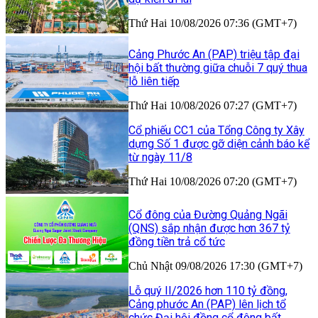
Thứ Hai 10/08/2026 07:36 (GMT+7)
Cảng Phước An (PAP) triệu tập đại
hội bất thường giữa chuỗi 7 quý thua
lỗ liên tiếp
Thứ Hai 10/08/2026 07:27 (GMT+7)
Cổ phiếu CC1 của Tổng Công ty Xây
dựng Số 1 được gỡ diện cảnh báo kể
từ ngày 11/8
Thứ Hai 10/08/2026 07:20 (GMT+7)
Cổ đông của Đường Quảng Ngãi
(QNS) sắp nhận được hơn 367 tỷ
đồng tiền trả cổ tức
Chủ Nhật 09/08/2026 17:30 (GMT+7)
Lỗ quý II/2026 hơn 110 tỷ đồng,
Cảng phước An (PAP) lên lịch tổ
chức Đại hội đồng cổ đông bất