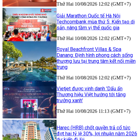
Thứ Hai 10/08/2026 12:02 (GMT+7)
Giải Marathon Quốc tế Hà Nội
Techcombank mùa thứ 5: Kiến tạo di
sản, nâng tầm vị thế quốc gia
Thứ Hai 10/08/2026 12:02 (GMT+7)
Royal Beachfront Villas & Spa
Danang: Định hình phong cách sống
thượng lưu tại trung tâm kết nối miền
trung
Thứ Hai 10/08/2026 12:02 (GMT+7)
Vietjet được vinh danh 'Dấu ấn
Thương hiệu Việt hướng tới tăng
trưởng xanh'
Thứ Hai 10/08/2026 11:13 (GMT+7)
Harec (HRB) chốt quyền trả cổ tức
đợt hai tỷ lệ 30%, lợi nhuận năm 2026
dự kiến đi lùi