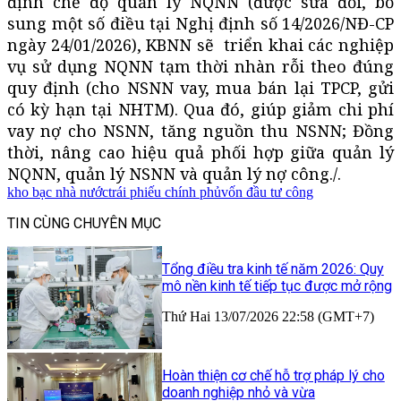
định chế độ quản lý NQNN (được sửa đổi, bổ
sung một số điều tại Nghị định số 14/2026/NĐ-CP
ngày 24/01/2026), KBNN sẽ
triển khai
các nghiệp
vụ sử dụng NQNN tạm thời nhàn rỗi theo đúng
quy định (cho NSNN vay, mua bán lại TPCP, gửi
có kỳ hạn tại NHTM). Qua đó, giúp giảm chi phí
vay nợ cho NSNN, tăng nguồn thu NSNN;
Đồng
thời
, nâng cao hiệu quả phối hợp giữa quản lý
NQNN, quản lý NSNN và quản lý nợ công./.
kho bạc nhà nước
trái phiếu chính phủ
vốn đầu tư công
TIN CÙNG CHUYÊN MỤC
Tổng điều tra kinh tế năm 2026: Quy
mô nền kinh tế tiếp tục được mở rộng
Thứ Hai 13/07/2026 22:58 (GMT+7)
Hoàn thiện cơ chế hỗ trợ pháp lý cho
doanh nghiệp nhỏ và vừa