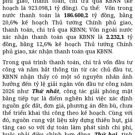
phủ giao,
thanh toán, chi trả
qua KBNN (kế
hoạch là 923.098,1 tỷ đồng). Cụ thể: Vốn trong
nước thanh toán là
186.600,2
tỷ đồng, bằng
20,6% kế hoạch Thủ tướng Chính phủ giao,
thanh toán, chi trả
qua KBNN; Vốn ngoài nước
xác nhận thanh toán qua KBNN là
2.232,1
tỷ
đồng, bằng 12,6% kế hoạch Thủ tướng Chính
phủ giao, xác nhận thanh toán qua KBNN.
Trong quá trình
thanh toán, chi trả
vốn đầu tư
công và nắm bắt thông tin từ các chủ đầu tư,
KBNN nhận thấy có một số nguyên nhân ảnh
hưởng đến tỷ lệ giải ngân vốn đầu tư công năm
2026 như:
Thứ nhất
,
công tác giải phóng mặt
bằng tiếp tục là điểm nghẽn khi việc xác định
nguồn gốc đất, đơn giá, phương án đền bù, chưa
thể triển khai thi công theo kế hoạch. Cùng với
đó, nguồn cung vật liệu xây dựng thiếu hụt, giá
tăng cao so với dự toán làm phát sinh chi phí,
buộc phải điều chỉnh hợp đồng.
Thứ hai,
tình