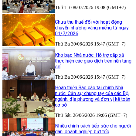
Thứ Tư 08/07/2026 19:08 (GMT+7)
Chưa thu thuế đối với hoạt động
chuyển nhượng vàng miếng từ ngày
01/7/2026
Thứ Ba 30/06/2026 15:47 (GMT+7)
Kho bạc Nhà nước: Hỗ trợ cấp xã
thực hiện các giao dịch trên nền tảng
số
Thứ Ba 30/06/2026 15:47 (GMT+7)
Hoàn thiện Báo cáo tài chính Nhà
nước: Cần sự chung tay của các Bộ,
ngành, địa phương và đơn vị kế toán
cơ sở
Thứ Sáu 26/06/2026 19:06 (GMT+7)
Nhiều chính sách tiếp sức cho người
dân, doanh nghiệp bứt tốc