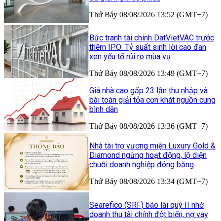
Thứ Bảy 08/08/2026 13:52 (GMT+7)
Bức tranh tài chính DatVietVAC trước
thềm IPO: Tỷ suất sinh lời cao đan
xen yếu tố rủi ro mùa vụ
Thứ Bảy 08/08/2026 13:49 (GMT+7)
Giá nhà cao gấp 23 lần thu nhập và
bài toán giải tỏa cơn khát nguồn cung
bình dân
Thứ Bảy 08/08/2026 13:36 (GMT+7)
Nhà tài trợ vương miện Luxury Gold &
Diamond ngừng hoạt động, lộ diện
chuỗi doanh nghiệp đóng băng
Thứ Bảy 08/08/2026 13:34 (GMT+7)
Searefico (SRF) báo lãi quý II nhờ
doanh thu tài chính đột biến, nợ vay