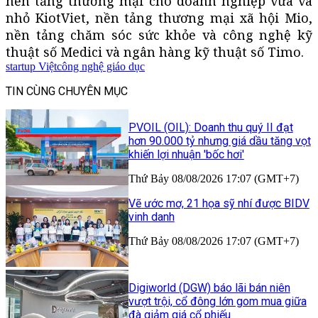
nền tảng thương mại cho doanh nghiệp vừa và
nhỏ KiotViet, nền tảng thương mại xã hội Mio,
nền tảng chăm sóc sức khỏe và công nghệ kỹ
thuật số Medici và ngân hàng kỹ thuật số Timo.
startup Việt
công nghệ giáo dục
TIN CÙNG CHUYÊN MỤC
PVOIL (OIL): Doanh thu quý II đạt
hơn 90.000 tỷ nhưng giá dầu tăng vọt
khiến lợi nhuận 'bốc hơi'
Thứ Bảy 08/08/2026 17:07 (GMT+7)
Vẽ ước mơ, 21 họa sỹ nhí được BIDV
vinh danh
Thứ Bảy 08/08/2026 17:07 (GMT+7)
Digiworld (DGW) báo lãi bán niên
vượt trội, cổ đông lớn gom mua giữa
đà giảm giá cổ phiếu