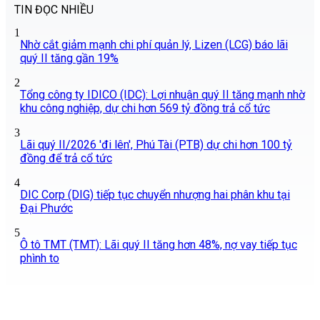
TIN ĐỌC NHIỀU
1
Nhờ cắt giảm mạnh chi phí quản lý, Lizen (LCG) báo lãi
quý II tăng gần 19%
2
Tổng công ty IDICO (IDC): Lợi nhuận quý II tăng mạnh nhờ
khu công nghiệp, dự chi hơn 569 tỷ đồng trả cổ tức
3
Lãi quý II/2026 'đi lên', Phú Tài (PTB) dự chi hơn 100 tỷ
đồng để trả cổ tức
4
DIC Corp (DIG) tiếp tục chuyển nhượng hai phân khu tại
Đại Phước
5
Ô tô TMT (TMT): Lãi quý II tăng hơn 48%, nợ vay tiếp tục
phình to