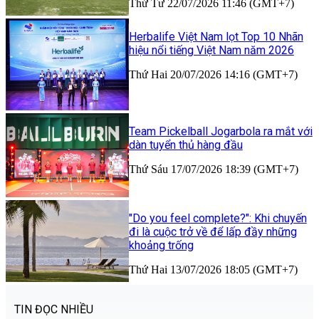
Thứ Tư 22/07/2026 11:46 (GMT+7)
Herbalife Việt Nam lọt Top 10 Nhãn
hiệu nổi tiếng Việt Nam năm 2026
Thứ Hai 20/07/2026 14:16 (GMT+7)
Team Pickelball Jogarbola ra mắt với
dàn tuyển thủ hàng đầu
Thứ Sáu 17/07/2026 18:39 (GMT+7)
"Do you feel complete?": Khi chuyến
đi là cuộc trở về để lấp đầy những
khoảng trống
Thứ Hai 13/07/2026 18:05 (GMT+7)
TIN ĐỌC NHIỀU