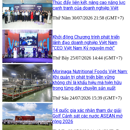
Thúc đẩy liên kết, nâng cao năng lực
cạnh tranh của doanh nghiệp Việt
Thứ Năm 30/07/2026 21:58 (GMT+7)
Khởi động Chương trình phát triển
lãnh đạo doanh nghiệp Việt Nam
“CEO Việt Nam Kỷ nguyên mới”
Thứ Bảy 25/07/2026 14:44 (GMT+7)
Morinaga Nutritional Foods Việt Nam:
Khi quản trị phát triển bền vững
không chỉ là khẩu hiệu mà hiện hữu
trong từng dây chuyền sản xuất
Thứ Sáu 24/07/2026 15:39 (GMT+7)
14 quốc gia xác nhận tham dự giải
Golf Cảnh sát các nước ASEAN mở
rộng 2026