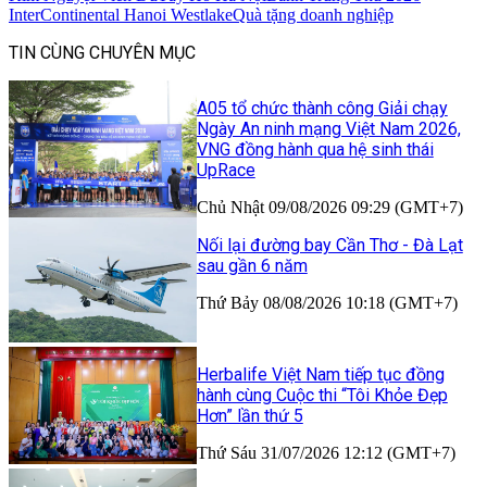
InterContinental Hanoi Westlake
Quà tặng doanh nghiệp
TIN CÙNG CHUYÊN MỤC
A05 tổ chức thành công Giải chạy
Ngày An ninh mạng Việt Nam 2026,
VNG đồng hành qua hệ sinh thái
UpRace
Chủ Nhật 09/08/2026 09:29 (GMT+7)
Nối lại đường bay Cần Thơ - Đà Lạt
sau gần 6 năm
Thứ Bảy 08/08/2026 10:18 (GMT+7)
Herbalife Việt Nam tiếp tục đồng
hành cùng Cuộc thi “Tôi Khỏe Đẹp
Hơn” lần thứ 5
Thứ Sáu 31/07/2026 12:12 (GMT+7)