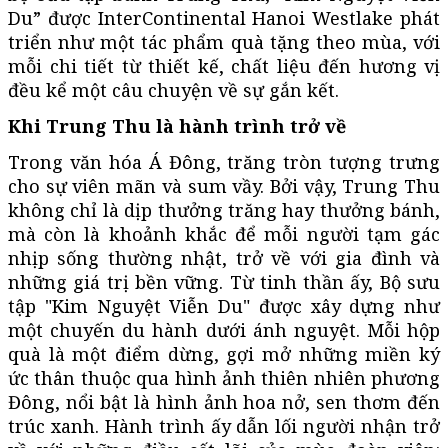
Du” được InterContinental Hanoi Westlake phát
triển như một tác phẩm quà tặng theo mùa, với
mỗi chi tiết từ thiết kế, chất liệu đến hương vị
đều kể một câu chuyện về sự gắn kết.
Khi Trung Thu là hành trình trở về
Trong văn hóa Á Đông, trăng tròn tượng trưng
cho sự viên mãn và sum vầy. Bởi vậy, Trung Thu
không chỉ là dịp thưởng trăng hay thưởng bánh,
mà còn là khoảnh khắc để mỗi người tạm gác
nhịp sống thường nhật, trở về với gia đình và
những giá trị bền vững. Từ tinh thần ấy, Bộ sưu
tập "Kim Nguyệt Viễn Du" được xây dựng như
một chuyến du hành dưới ánh nguyệt. Mỗi hộp
quà là một điểm dừng, gợi mở những miền ký
ức thân thuộc qua hình ảnh thiên nhiên phương
Đông, nổi bật là hình ảnh hoa nở, sen thơm đến
trúc xanh. Hành trình ấy dẫn lối người nhận trở