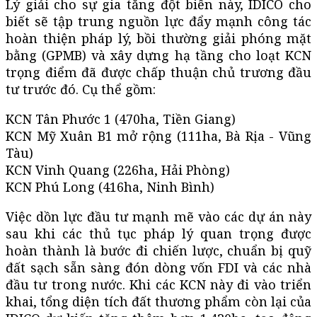
Lý giải cho sự gia tăng đột biến này, IDICO cho
biết sẽ tập trung nguồn lực đẩy mạnh công tác
hoàn thiện pháp lý, bồi thường giải phóng mặt
bằng (GPMB) và xây dựng hạ tầng cho loạt KCN
trọng điểm đã được chấp thuận chủ trương đầu
tư trước đó. Cụ thể gồm:
KCN Tân Phước 1 (470ha, Tiền Giang)
KCN Mỹ Xuân B1 mở rộng (111ha, Bà Rịa - Vũng
Tàu)
KCN Vinh Quang (226ha, Hải Phòng)
KCN Phú Long (416ha, Ninh Bình)
Việc dồn lực đầu tư mạnh mẽ vào các dự án này
sau khi các thủ tục pháp lý quan trọng được
hoàn thành là bước đi chiến lược, chuẩn bị quỹ
đất sạch sẵn sàng đón dòng vốn FDI và các nhà
đầu tư trong nước. Khi các KCN này đi vào triển
khai, tổng diện tích đất thương phẩm còn lại của