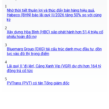
1
Nhờ thời tiết thuận lợi và thúc đẩy bán hàng hiệu quả,
Habeco (BHN) báo lãi quý II/2026 tăng 50% so với cùng
kỳ
2
Xây dựng Hòa Bình (HBC) sắp phát hành hơn 51,4 triệu cổ
phiếu hoán đổi nợ
3
Bluemarq Group (DXG) tái cấu trúc danh mục đầu tư, dồn
lực vào đô thị trọng điểm
4
Lãi quý II 'đi lên', Cảng Xanh Vip (VGR) dự chi hơn 164 tỷ
đồng trả cổ tức
5
PVTrans (PVT) có tân Tổng giám đốc