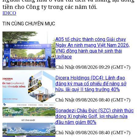
tiền cho Công ty trong các năm tới.
IDICO
TIN CÙNG CHUYÊN MỤC
A05 tổ chức thành công Giải chạy
Ngày An ninh mạng Việt Nam 2026,
VNG đồng hành qua hệ sinh thái
UpRace
Chủ Nhật 09/08/2026 09:29 (GMT+7)
Dicera Holdings (DC4): Lãnh đạo
đăng ký mua cổ phiếu để nâng sở
hữu, lãi quý II tăng trưởng 40%
Chủ Nhật 09/08/2026 08:40 (GMT+7)
Sonadezi Châu Đức (SZC) chính thức
đóng Xí nghiệp Golf, lợi nhuận nửa
đầu năm giảm 80%
Chủ Nhật 09/08/2026 08:40 (GMT+7)