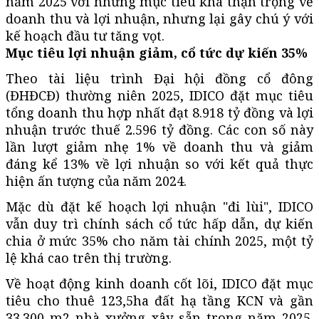
năm 2025 với những mục tiêu khá thận trọng về
doanh thu và lợi nhuận, nhưng lại gây chú ý với
kế hoạch đầu tư tăng vọt.
Mục tiêu lợi nhuận giảm, cổ tức dự kiến 35%
Theo tài liệu trình Đại hội đồng cổ đông
(ĐHĐCĐ) thường niên 2025, IDICO đặt mục tiêu
tổng doanh thu hợp nhất đạt 8.918 tỷ đồng và lợi
nhuận trước thuế 2.596 tỷ đồng. Các con số này
lần lượt giảm nhẹ 1% về doanh thu và giảm
đáng kể 13% về lợi nhuận so với kết quả thực
hiện ấn tượng của năm 2024.
Mặc dù đặt kế hoạch lợi nhuận "đi lùi", IDICO
vẫn duy trì chính sách cổ tức hấp dẫn, dự kiến
chia ở mức 35% cho năm tài chính 2025, một tỷ
lệ khá cao trên thị trường.
Về hoạt động kinh doanh cốt lõi, IDICO đặt mục
tiêu cho thuê 123,5ha đất hạ tầng KCN và gần
33.300 m2 nhà xưởng xây sẵn trong năm 2025.