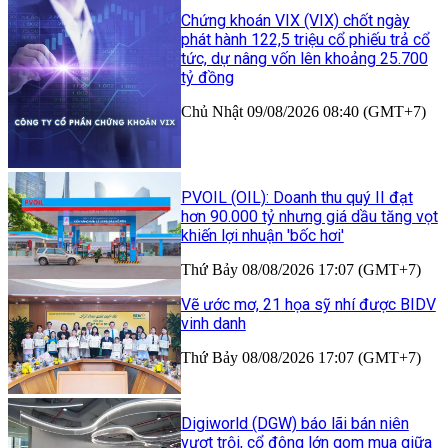
Chứng khoán VIX (VIX) chốt ngày
phát hành 122,5 triệu cổ phiếu trả cổ
tức, dự nâng vốn lên khoảng 25.700
tỷ đồng
Chủ Nhật 09/08/2026 08:40 (GMT+7)
PVOIL (OIL): Doanh thu quý II đạt
hơn 90.000 tỷ nhưng giá dầu tăng vọt
khiến lợi nhuận 'bốc hơi'
Thứ Bảy 08/08/2026 17:07 (GMT+7)
Vẽ ước mơ, 21 họa sỹ nhí được BIDV
vinh danh
Thứ Bảy 08/08/2026 17:07 (GMT+7)
Digiworld (DGW) báo lãi bán niên
vượt trội, cổ đông lớn gom mua giữa