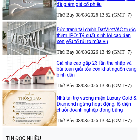
đà giảm giá cổ phiếu
Thứ Bảy 08/08/2026 13:52 (GMT+7)
Bức tranh tài chính DatVietVAC trước
thềm IPO: Tỷ suất sinh lời cao đan
xen yếu tố rủi ro mùa vụ
Thứ Bảy 08/08/2026 13:49 (GMT+7)
Giá nhà cao gấp 23 lần thu nhập và
bài toán giải tỏa cơn khát nguồn cung
bình dân
Thứ Bảy 08/08/2026 13:36 (GMT+7)
Nhà tài trợ vương miện Luxury Gold &
Diamond ngừng hoạt động, lộ diện
chuỗi doanh nghiệp đóng băng
Thứ Bảy 08/08/2026 13:34 (GMT+7)
TIN ĐỌC NHIỀU