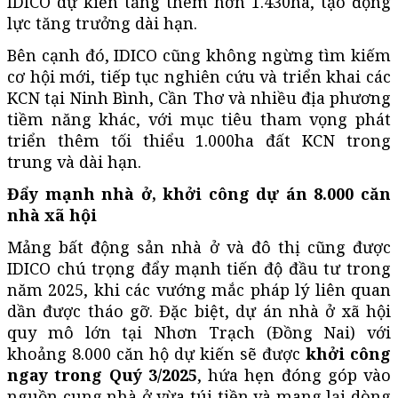
IDICO dự kiến tăng thêm hơn 1.430ha, tạo động
lực tăng trưởng dài hạn.
Bên cạnh đó, IDICO cũng không ngừng tìm kiếm
cơ hội mới, tiếp tục nghiên cứu và triển khai các
KCN tại Ninh Bình, Cần Thơ và nhiều địa phương
tiềm năng khác, với mục tiêu tham vọng phát
triển thêm tối thiểu 1.000ha đất KCN trong
trung và dài hạn.
Đẩy mạnh nhà ở, khởi công dự án 8.000 căn
nhà xã hội
Mảng bất động sản nhà ở và đô thị cũng được
IDICO chú trọng đẩy mạnh tiến độ đầu tư trong
năm 2025, khi các vướng mắc pháp lý liên quan
dần được tháo gỡ. Đặc biệt, dự án nhà ở xã hội
quy mô lớn tại Nhơn Trạch (Đồng Nai) với
khoảng 8.000 căn hộ dự kiến sẽ được
khởi công
ngay trong Quý 3/2025
, hứa hẹn đóng góp vào
nguồn cung nhà ở vừa túi tiền và mang lại dòng