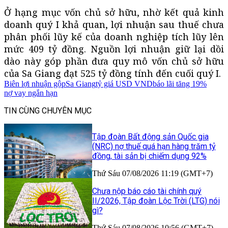
Ở hạng mục vốn chủ sở hữu, nhờ kết quả kinh
doanh quý I khả quan, lợi nhuận sau thuế chưa
phân phối lũy kế của doanh nghiệp tích lũy lên
mức 409 tỷ đồng. Nguồn lợi nhuận giữ lại dồi
dào này góp phần đưa quy mô vốn chủ sở hữu
của Sa Giang đạt 525 tỷ đồng tính đến cuối quý I.
Biên lợi nhuận gộp
Sa Giang
tỷ giá USD VND
báo lãi tăng 19%
nợ vay ngắn hạn
TIN CÙNG CHUYÊN MỤC
Tập đoàn Bất động sản Quốc gia
(NRC) nợ thuế quá hạn hàng trăm tỷ
đồng, tài sản bị chiếm dụng 92%
Thứ Sáu 07/08/2026 11:19 (GMT+7)
Chưa nộp báo cáo tài chính quý
II/2026, Tập đoàn Lộc Trời (LTG) nói
gì?
Thứ Sáu 07/08/2026 10:56 (GMT+7)