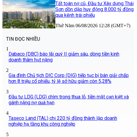
Tất toán nợ cũ, Đầu tư Xây dựng Thái
Sơn dồn dập huy động 8.000 tỷ đồng
qua kênh trái phiếu
Thứ Năm 06/08/2026 12:28 (GMT+7)
TIN ĐỌC NHIỀU
1
Dabaco (DBC) báo lãi quý II giảm sâu, dòng tiền kinh
doanh thâm hụt nặng
2
Gia đình Chủ tịch DIC Corp (DIG) tiếp tục bị bán giải chấp
hơn 8 triệu cổ phiếu, tỷ lệ sở hữu giảm còn 5,28%
3
Đầu tư LDG (LDG) chìm trong thua lỗ, tiền mặt cạn kiệt và
gánh nặng nợ quá hạn
4
Taseco Land (TAL) chi 220 tỷ đồng thành lập doanh
nghiệp hạ tầng khu công nghiệp
5