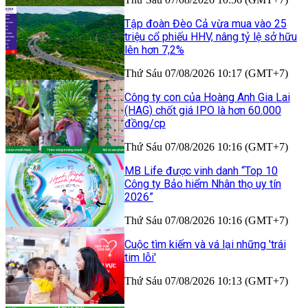
Tập đoàn Đèo Cả vừa mua vào 25
triệu cổ phiếu HHV, nâng tỷ lệ sở hữu
lên hơn 7,2%
Thứ Sáu 07/08/2026 10:17 (GMT+7)
Công ty con của Hoàng Anh Gia Lai
(HAG) chốt giá IPO là hơn 60.000
đồng/cp
Thứ Sáu 07/08/2026 10:16 (GMT+7)
MB Life được vinh danh “Top 10
Công ty Bảo hiểm Nhân thọ uy tín
2026”
Thứ Sáu 07/08/2026 10:16 (GMT+7)
Cuộc tìm kiếm và vá lại những 'trái
tim lỗi'
Thứ Sáu 07/08/2026 10:13 (GMT+7)