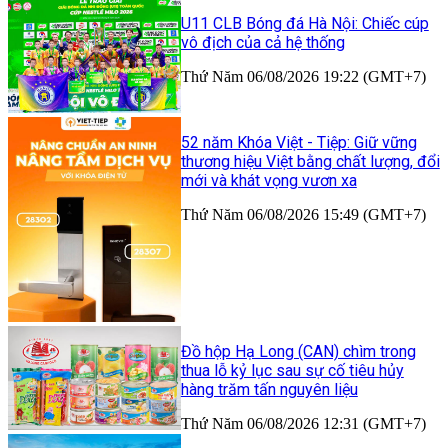
U11 CLB Bóng đá Hà Nội: Chiếc cúp
vô địch của cả hệ thống
Thứ Năm 06/08/2026 19:22 (GMT+7)
52 năm Khóa Việt - Tiệp: Giữ vững
thương hiệu Việt bằng chất lượng, đổi
mới và khát vọng vươn xa
Thứ Năm 06/08/2026 15:49 (GMT+7)
Đồ hộp Hạ Long (CAN) chìm trong
thua lỗ kỷ lục sau sự cố tiêu hủy
hàng trăm tấn nguyên liệu
Thứ Năm 06/08/2026 12:31 (GMT+7)