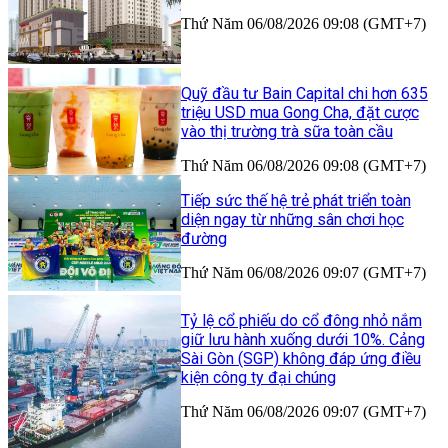
Thứ Năm 06/08/2026 09:08 (GMT+7)
Quỹ đầu tư Bain Capital chi hơn 635
triệu USD mua Gong Cha, đặt cược
vào thị trường trà sữa toàn cầu
Thứ Năm 06/08/2026 09:08 (GMT+7)
Tiếp sức thế hệ trẻ phát triển toàn
diện ngay từ những sân chơi học
đường
Thứ Năm 06/08/2026 09:07 (GMT+7)
Tỷ lệ cổ phiếu do cổ đông nhỏ nắm
giữ lưu hành xuống dưới 10%. Cảng
Sài Gòn (SGP) không đáp ứng điều
kiện công ty đại chúng
Thứ Năm 06/08/2026 09:07 (GMT+7)