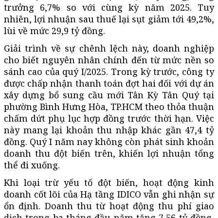
trưởng 6,7% so với cùng kỳ năm 2025. Tuy
nhiên, lợi nhuận sau thuế lại sụt giảm tới 49,2%,
lùi về mức 29,9 tỷ đồng.
Giải trình về sự chênh lệch này, doanh nghiệp
cho biết nguyên nhân chính đến từ mức nền so
sánh cao của quý I/2025. Trong kỳ trước, công ty
được chấp nhận thanh toán đợt hai đối với dự án
xây dựng bổ sung cầu mới Tân Kỳ Tân Quý tại
phường Bình Hưng Hòa, TP.HCM theo thỏa thuận
chấm dứt phụ lục hợp đồng trước thời hạn. Việc
này mang lại khoản thu nhập khác gần 47,4 tỷ
đồng. Quý I năm nay không còn phát sinh khoản
doanh thu đột biến trên, khiến lợi nhuận tổng
thể đi xuống.
Khi loại trừ yếu tố đột biến, hoạt động kinh
doanh cốt lõi của Hạ tầng IDICO vẫn ghi nhận sự
ổn định. Doanh thu từ hoạt động thu phí giao
dịch trong ba tháng đầu năm tăng 7,56 tỷ đồng,