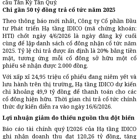
cầu Tân Kỳ Tân Quý.
Chi gần 50 tỷ đồng trả cổ tức năm 2025
Theo thông báo mới nhất, Công ty Cổ phần Đầu
tư Phát triển Hạ tầng IDICO (mã chứng khoán:
HTI) chốt ngày 4/6/2026 là ngày đăng ký cuối
cùng để lập danh sách cổ đông nhận cổ tức năm
2025. Tỷ lệ chi trả được ấn định là 20% bằng tiền
mặt, tương ứng mỗi cổ đông sở hữu một cổ
phiếu sẽ nhận được 2.000 đồng.
Với xấp xỉ 24,95 triệu cổ phiếu đang niêm yết và
lưu hành trên thị trường, Hạ tầng IDICO dự kiến
chi khoảng 49,9 tỷ đồng để thanh toán cho các
cổ đông hiện hữu. Thời gian chi trả cổ tức chính
thức dự kiến diễn ra vào ngày 16/6/2026.
Lợi nhuận giảm do thiếu nguồn thu đột biến
Báo cáo tài chính quý I/2026 của Hạ tầng IDICO
ghi nhận doanh thu đạt 120,26 tỷ đồng, tăng