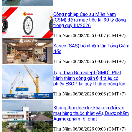
Công nghiệp Cao su Miền Nam
(CSM) đề ra mục tiêu lãi 30 tỷ đồng
trong quý III/2026
Thứ Năm 06/08/2026 09:07 (GMT+7)
Sasco (SAS) bổ nhiệm tân Tổng Giám
đốc
Thứ Năm 06/08/2026 09:06 (GMT+7)
Tập đoàn Gemadept (GMD): Phát
hành thành công gần 6,4 triệu cổ
phiếu ESOP, lãi quý II tăng bằng lần
Thứ Năm 06/08/2026 09:06 (GMT+7)
Không thực hiện kê khai giá đối với
mặt hàng thuốc thiết yếu, Dược phẩm
Agimexpharm bị phạt
Thứ Năm 06/08/2026 09:03 (GMT+7)