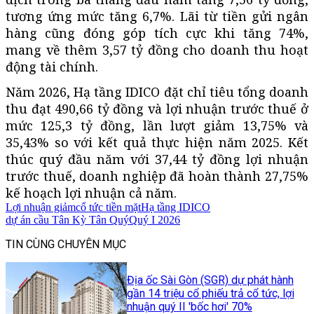
tương ứng mức tăng 6,7%. Lãi từ tiền gửi ngân
hàng cũng đóng góp tích cực khi tăng 74%,
mang về thêm 3,57 tỷ đồng cho doanh thu hoạt
động tài chính.
Năm 2026, Hạ tầng IDICO đặt chỉ tiêu tổng doanh
thu đạt 490,66 tỷ đồng và lợi nhuận trước thuế ở
mức 125,3 tỷ đồng, lần lượt giảm 13,75% và
35,43% so với kết quả thực hiện năm 2025. Kết
thúc quý đầu năm với 37,44 tỷ đồng lợi nhuận
trước thuế, doanh nghiệp đã hoàn thành 27,75%
kế hoạch lợi nhuận cả năm.
Lợi nhuận giảm
cổ tức tiền mặt
Hạ tầng IDICO
dự án cầu Tân Kỳ Tân Quý
Quý I 2026
TIN CÙNG CHUYÊN MỤC
Địa ốc Sài Gòn (SGR) dự phát hành
gần 14 triệu cổ phiếu trả cổ tức, lợi
nhuận quý II 'bốc hơi' 70%