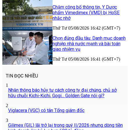
Chậm công bố thông tin, Y Dược
phẩm Vimedimex (VMD) bị HoSE
nhắc nhở
Thứ Tư 05/08/2026 16:42 (GMT+7)
Chọn đúng đầu tàu: Danh mục doanh
nghiệp nhà nước mạnh và bài toán
giao nhiệm vụ
Thứ Tư 05/08/2026 16:41 (GMT+7)
TIN ĐỌC NHIỀU
1
Nhận thông báo hủy tư cách công ty đại chúng, chủ sở
hữu chuỗi Kichi-Kichi, Gogi... Golden Gate nói gì?
2
Viglacera (VGC) có tân Tổng giám đốc
3
Gilimex (GIL) lãi trở lại trong quý II/2026 nhưng dòng tiền