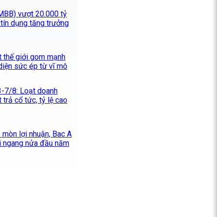
MBB) vượt 20.000 tỷ
tín dụng tăng trưởng
t thế giới gom mạnh
 diện sức ép từ vĩ mô
 3-7/8: Loạt doanh
 trả cổ tức, tỷ lệ cao
 mòn lợi nhuận, Bac A
đi ngang nửa đầu năm