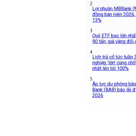
2
Lợi nhuận MBBank (
đồng bán niên 2026, 
13%
3
Quỹ ETF bạc lớn nhấ
90 tấn, giá vàng đối
4
Lịch trả cổ tức tuần
nghiệp 'lớn' cùng chốt
nhất lên tới 100%
5
Áp lực dự phòng bào
Bank (BAB) báo lãi 
2026