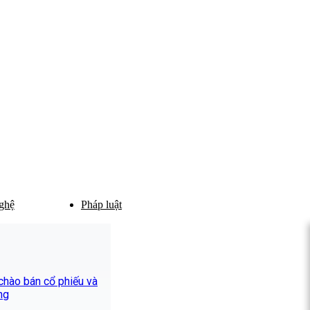
ghệ
Pháp luật
hào bán cổ phiếu và
ng