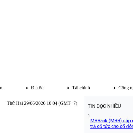
ân
Địa ốc
Tài chính
Công n
Thứ Hai 29/06/2026 10:04 (GMT+7)
TIN ĐỌC NHIỀU
1
MBBank (MBB) sắp c
trả cổ tức cho cổ đô