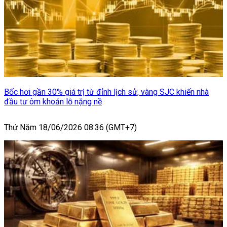
Bốc hơi gần 30% giá trị từ đỉnh lịch sử, vàng SJC khiến nhà
đầu tư ôm khoản lỗ nặng nề
Thứ Năm 18/06/2026 08:36 (GMT+7)