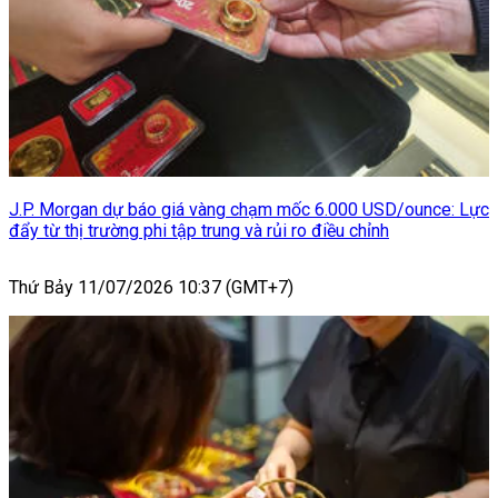
J.P. Morgan dự báo giá vàng chạm mốc 6.000 USD/ounce: Lực
đẩy từ thị trường phi tập trung và rủi ro điều chỉnh
Thứ Bảy 11/07/2026 10:37 (GMT+7)