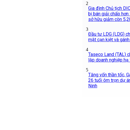
2
Gia đình Chủ tịch DIC
bị bán giải chấp hơn 8
sở hữu giảm còn 5,
3
Đầu tư LDG (LDG) chì
mặt cạn kiệt và gánh
4
Taseco Land (TAL) c
lập doanh nghiệp hạ
5
Tăng vốn thần tốc, G
26 tuổi ôm trọn dự án
Ninh