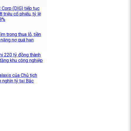
 Corp (DIG) tiếp tục
 triệu cổ phiếu, tỷ lệ
28%
m trong thua lỗ, tiền
 nặng nợ quá hạn
hi 220 tỷ đồng thành
 tầng khu công nghiệp
alaxis của Chủ tịch
 nghìn tỷ tại Bắc