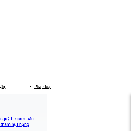
ghệ
Pháp luật
 quý II giảm sâu,
 thâm hụt nặng