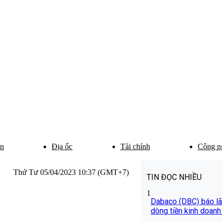
ân
Địa ốc
Tài chính
Công n
Thứ Tư 05/04/2023 10:37 (GMT+7)
TIN ĐỌC NHIỀU
1
Dabaco (DBC) báo lãi
dòng tiền kinh doanh