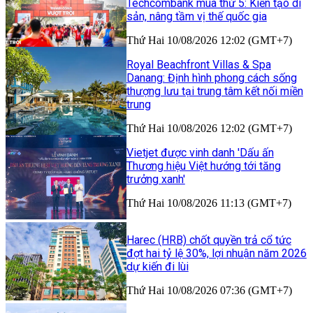
Techcombank mùa thứ 5: Kiến tạo di
sản, nâng tầm vị thế quốc gia
Thứ Hai 10/08/2026 12:02 (GMT+7)
Royal Beachfront Villas & Spa
Danang: Định hình phong cách sống
thượng lưu tại trung tâm kết nối miền
trung
Thứ Hai 10/08/2026 12:02 (GMT+7)
Vietjet được vinh danh 'Dấu ấn
Thương hiệu Việt hướng tới tăng
trưởng xanh'
Thứ Hai 10/08/2026 11:13 (GMT+7)
Harec (HRB) chốt quyền trả cổ tức
đợt hai tỷ lệ 30%, lợi nhuận năm 2026
dự kiến đi lùi
Thứ Hai 10/08/2026 07:36 (GMT+7)