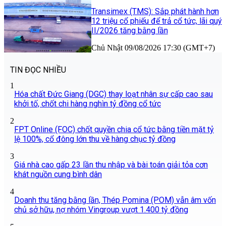
Transimex (TMS): Sắp phát hành hơn
12 triệu cổ phiếu để trả cổ tức, lãi quý
II/2026 tăng bằng lần
Chủ Nhật 09/08/2026 17:30 (GMT+7)
TIN ĐỌC NHIỀU
1
Hóa chất Đức Giang (DGC) thay loạt nhân sự cấp cao sau
khởi tố, chốt chi hàng nghìn tỷ đồng cổ tức
2
FPT Online (FOC) chốt quyền chia cổ tức bằng tiền mặt tỷ
lệ 100%, cổ đông lớn thu về hàng chục tỷ đồng
3
Giá nhà cao gấp 23 lần thu nhập và bài toán giải tỏa cơn
khát nguồn cung bình dân
4
Doanh thu tăng bằng lần, Thép Pomina (POM) vẫn âm vốn
chủ sở hữu, nợ nhóm Vingroup vượt 1.400 tỷ đồng