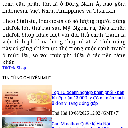
toàn cầu phần lớn là ở Đông Nam Á, bao gồm
Indonesia, Việt Nam, Philippines và Thái Lan.
Theo Statista, Indonesia có số lượng người dùng
TikTok lớn thứ hai sau Mỹ. Ngoài ra, điều khiến
TikTok Shop khác biệt với đối thủ cạnh tranh là
việc tính phí hoa hồng thấp nhất vì tính năng
này cố gắng chiếm ưu thế trong cuộc cạnh tranh
ở mức 1%, so với mức phí 10% ở các nền tảng
khác.
TikTok Shop
TIN CÙNG CHUYÊN MỤC
Top 10 doanh nghiệp phân phối - bán
lẻ nộp gần 13.000 tỷ đồng ngân sách,
8 đơn vị tăng đóng góp
Thứ Hai 10/08/2026 12:02 (GMT+7)
Giải Marathon Quốc tế Hà Nội