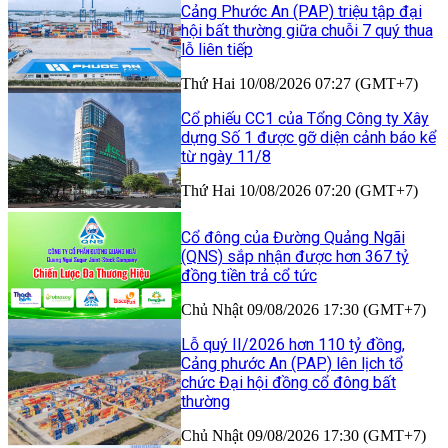
Cảng Phước An (PAP) triệu tập đại
hội bất thường giữa chuỗi 7 quý thua
lỗ liên tiếp
Thứ Hai 10/08/2026 07:27 (GMT+7)
Cổ phiếu CC1 của Tổng Công ty Xây
dựng Số 1 được gỡ diện cảnh báo kể
từ ngày 11/8
Thứ Hai 10/08/2026 07:20 (GMT+7)
Cổ đông của Đường Quảng Ngãi
(QNS) sắp nhận được hơn 367 tỷ
đồng tiền trả cổ tức
Chủ Nhật 09/08/2026 17:30 (GMT+7)
Lỗ quý II/2026 hơn 110 tỷ đồng,
Cảng phước An (PAP) lên lịch tổ
chức Đại hội đồng cổ đông bất
thường
Chủ Nhật 09/08/2026 17:30 (GMT+7)