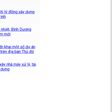
336 tỷ đồng xây dựng
rinh
 nhiệt, Bình Dương
ểm mới
iển khai một số dự án
trên địa bàn Thủ đô
ây nhà máy xử lý, tái
y dựng