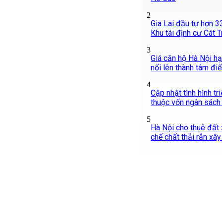
2
Gia Lai đầu tư hơn 
Khu tái định cư Cát T
3
Giá căn hộ Hà Nội hạ
nổi lên thành tâm đi
4
Cập nhật tình hình tr
thuộc vốn ngân sách 
5
Hà Nội cho thuê đất x
chế chất thải rắn xâ