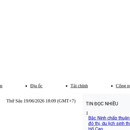
ân
Địa ốc
Tài chính
Công n
Thứ Sáu 19/06/2026 18:09 (GMT+7)
TIN ĐỌC NHIỀU
1
Bắc Ninh chấp thuận
đô thị, du lịch sinh t
Hố Cao