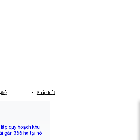
ghệ
Pháp luật
 lập quy hoạch khu
hái gần 366 ha tại hồ