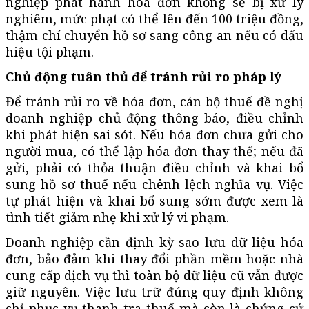
nghiệp phát hành hóa đơn khống sẽ bị xử lý
nghiêm, mức phạt có thể lên đến 100 triệu đồng,
thậm chí chuyển hồ sơ sang công an nếu có dấu
hiệu tội phạm.
Chủ động tuân thủ để tránh rủi ro pháp lý
Để tránh rủi ro về hóa đơn, cán bộ thuế đề nghị
doanh nghiệp chủ động thông báo, điều chỉnh
khi phát hiện sai sót. Nếu hóa đơn chưa gửi cho
người mua, có thể lập hóa đơn thay thế; nếu đã
gửi, phải có thỏa thuận điều chỉnh và khai bổ
sung hồ sơ thuế nếu chênh lệch nghĩa vụ. Việc
tự phát hiện và khai bổ sung sớm được xem là
tình tiết giảm nhẹ khi xử lý vi phạm.
Doanh nghiệp cần định kỳ sao lưu dữ liệu hóa
đơn, bảo đảm khi thay đổi phần mềm hoặc nhà
cung cấp dịch vụ thì toàn bộ dữ liệu cũ vẫn được
giữ nguyên. Việc lưu trữ đúng quy định không
chỉ phục vụ thanh tra thuế mà còn là chứng cứ