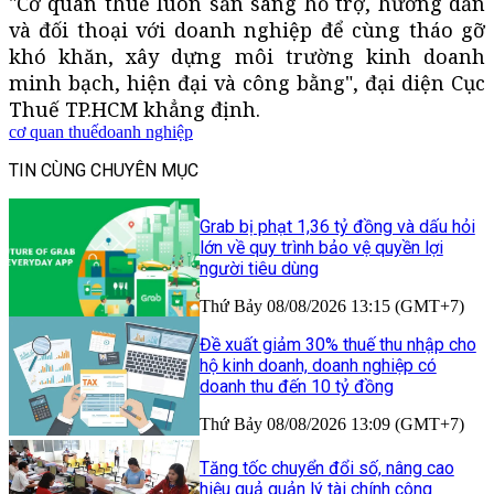
"Cơ quan thuế luôn sẵn sàng hỗ trợ, hướng dẫn
và đối thoại với doanh nghiệp để cùng tháo gỡ
khó khăn, xây dựng môi trường kinh doanh
minh bạch, hiện đại và công bằng", đại diện Cục
Thuế TP.HCM khẳng định.
cơ quan thuế
doanh nghiệp
TIN CÙNG CHUYÊN MỤC
Grab bị phạt 1,36 tỷ đồng và dấu hỏi
lớn về quy trình bảo vệ quyền lợi
người tiêu dùng
Thứ Bảy 08/08/2026 13:15 (GMT+7)
Đề xuất giảm 30% thuế thu nhập cho
hộ kinh doanh, doanh nghiệp có
doanh thu đến 10 tỷ đồng
Thứ Bảy 08/08/2026 13:09 (GMT+7)
Tăng tốc chuyển đổi số, nâng cao
hiệu quả quản lý tài chính công