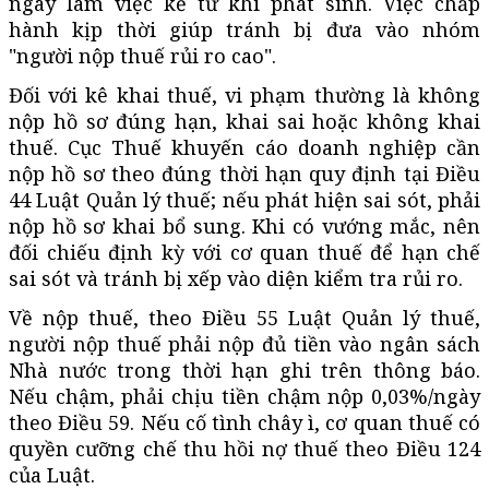
ngày làm việc kể từ khi phát sinh. Việc chấp
hành kịp thời giúp tránh bị đưa vào nhóm
"người nộp thuế rủi ro cao".
Đối với kê khai thuế, vi phạm thường là không
nộp hồ sơ đúng hạn, khai sai hoặc không khai
thuế. Cục Thuế khuyến cáo doanh nghiệp cần
nộp hồ sơ theo đúng thời hạn quy định tại Điều
44 Luật Quản lý thuế; nếu phát hiện sai sót, phải
nộp hồ sơ khai bổ sung. Khi có vướng mắc, nên
đối chiếu định kỳ với cơ quan thuế để hạn chế
sai sót và tránh bị xếp vào diện kiểm tra rủi ro.
Về nộp thuế, theo Điều 55 Luật Quản lý thuế,
người nộp thuế phải nộp đủ tiền vào ngân sách
Nhà nước trong thời hạn ghi trên thông báo.
Nếu chậm, phải chịu tiền chậm nộp 0,03%/ngày
theo Điều 59. Nếu cố tình chây ì, cơ quan thuế có
quyền cưỡng chế thu hồi nợ thuế theo Điều 124
của Luật.