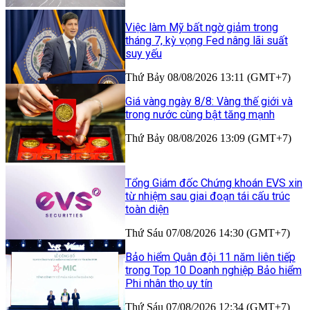
Việc làm Mỹ bất ngờ giảm trong
tháng 7, kỳ vọng Fed nâng lãi suất
suy yếu
Thứ Bảy 08/08/2026 13:11 (GMT+7)
Giá vàng ngày 8/8: Vàng thế giới và
trong nước cùng bật tăng mạnh
Thứ Bảy 08/08/2026 13:09 (GMT+7)
Tổng Giám đốc Chứng khoán EVS xin
từ nhiệm sau giai đoạn tái cấu trúc
toàn diện
Thứ Sáu 07/08/2026 14:30 (GMT+7)
Bảo hiểm Quân đội 11 năm liên tiếp
trong Top 10 Doanh nghiệp Bảo hiểm
Phi nhân thọ uy tín
Thứ Sáu 07/08/2026 12:34 (GMT+7)