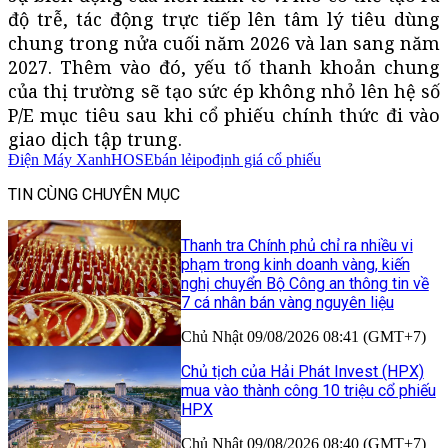
độ trễ, tác động trực tiếp lên tâm lý tiêu dùng
chung trong nửa cuối năm 2026 và lan sang năm
2027. Thêm vào đó, yếu tố thanh khoản chung
của thị trường sẽ tạo sức ép không nhỏ lên hệ số
P/E mục tiêu sau khi cổ phiếu chính thức đi vào
giao dịch tập trung.
Điện Máy Xanh
HOSE
bán lẻ
ipo
định giá cổ phiếu
TIN CÙNG CHUYÊN MỤC
Thanh tra Chính phủ chỉ ra nhiều vi
phạm trong kinh doanh vàng, kiến
nghị chuyển Bộ Công an thông tin về
7 cá nhân bán vàng nguyên liệu
Chủ Nhật 09/08/2026 08:41 (GMT+7)
Chủ tịch của Hải Phát Invest (HPX)
mua vào thành công 10 triệu cổ phiếu
HPX
Chủ Nhật 09/08/2026 08:40 (GMT+7)