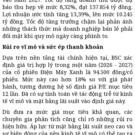
báo thu hẹp về mức 8,32%, đạt 137.854 tỷ đồng.
Lợi nhuận ước tính tăng 13,39%, lên mức 10.245
tỷ đồng. Tốc độ tăng trưởng chậm lại phản ánh
những thách thức mà doanh nghiệp bán lẻ phải
đối mặt khi quy mô ngày càng phình to.
Rủi ro vĩ mô và sức ép thanh khoản
Dựa trên nền tảng tài chính hiện tại, BSC xác
định giá trị hợp lý trong một năm (2026 - 2027)
của cổ phiếu Điện Máy Xanh là 94.500 đồng/cổ
phiếu. Mức này cao hơn 18% so với giá phát
hành, tương đương hệ số định giá P/E mục tiêu
12 lần. Đã có sự tính toán về tác động trễ từ kinh
tế vĩ mô và mặt bằng lãi suất vào định giá này.
Dù đưa ra mức giá mục tiêu khả quan, các
chuyên gia phân tích cũng chỉ rõ những rủi ro
hiện hữu. Áp lực từ mặt bằng lãi suất neo cao và
sự biến động của nền kinh tế vĩ mô có thể tạo ra