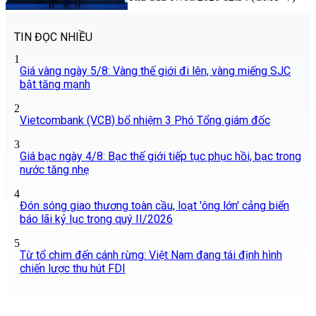
TIN ĐỌC NHIỀU
1
Giá vàng ngày 5/8: Vàng thế giới đi lên, vàng miếng SJC
bật tăng mạnh
2
Vietcombank (VCB) bổ nhiệm 3 Phó Tổng giám đốc
3
Giá bạc ngày 4/8: Bạc thế giới tiếp tục phục hồi, bạc trong
nước tăng nhẹ
4
Đón sóng giao thương toàn cầu, loạt 'ông lớn' cảng biển
báo lãi kỷ lục trong quý II/2026
5
Từ tổ chim đến cánh rừng: Việt Nam đang tái định hình
chiến lược thu hút FDI