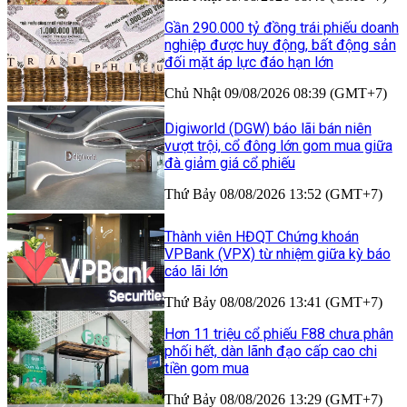
Gần 290.000 tỷ đồng trái phiếu doanh
nghiệp được huy động, bất động sản
đối mặt áp lực đáo hạn lớn
Chủ Nhật 09/08/2026 08:39 (GMT+7)
Digiworld (DGW) báo lãi bán niên
vượt trội, cổ đông lớn gom mua giữa
đà giảm giá cổ phiếu
Thứ Bảy 08/08/2026 13:52 (GMT+7)
Thành viên HĐQT Chứng khoán
VPBank (VPX) từ nhiệm giữa kỳ báo
cáo lãi lớn
Thứ Bảy 08/08/2026 13:41 (GMT+7)
Hơn 11 triệu cổ phiếu F88 chưa phân
phối hết, dàn lãnh đạo cấp cao chi
tiền gom mua
Thứ Bảy 08/08/2026 13:29 (GMT+7)