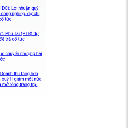
IDC): Lợi nhuận quý
 công nghiệp, dự chi
cổ tức
ên', Phú Tài (PTB) dự
để trả cổ tức
tục chuyển nhượng hai
ước
 Doanh thu tăng hơn
n quý II giảm một nửa
và mở rộng trang trại