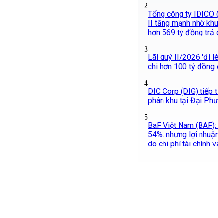
2
Tổng công ty IDICO (
II tăng mạnh nhờ khu
hơn 569 tỷ đồng trả 
3
Lãi quý II/2026 'đi l
chi hơn 100 tỷ đồng 
4
DIC Corp (DIG) tiếp 
phân khu tại Đại Ph
5
BaF Việt Nam (BAF):
54%, nhưng lợi nhuậ
do chi phí tài chính 