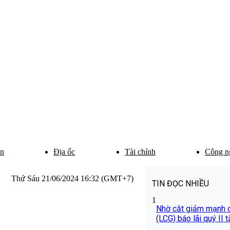
ân
Địa ốc
Tài chính
Công n
Thứ Sáu 21/06/2024 16:32 (GMT+7)
TIN ĐỌC NHIỀU
1
Nhờ cắt giảm mạnh ch
(LCG) báo lãi quý II