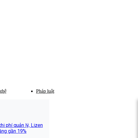
ghệ
Pháp luật
i phí quản lý, Lizen
 tăng gần 19%