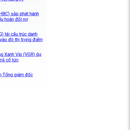
HBC) sắp phát hành
ếu hoán đổi nợ
 tái cấu trúc danh
vào đô thị trọng điểm
Cảng Xanh Vip (VGR) dự
trả cổ tức
n Tổng giám đốc