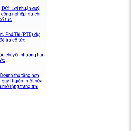
IDC): Lợi nhuận quý
 công nghiệp, dự chi
cổ tức
ên', Phú Tài (PTB) dự
để trả cổ tức
tục chuyển nhượng hai
ước
 Doanh thu tăng hơn
n quý II giảm một nửa
và mở rộng trang trại