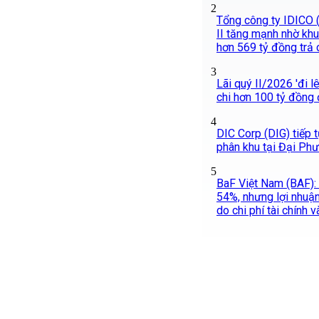
2
Tổng công ty IDICO (
II tăng mạnh nhờ khu
hơn 569 tỷ đồng trả 
3
Lãi quý II/2026 'đi l
chi hơn 100 tỷ đồng 
4
DIC Corp (DIG) tiếp 
phân khu tại Đại Ph
5
BaF Việt Nam (BAF):
54%, nhưng lợi nhuậ
do chi phí tài chính 