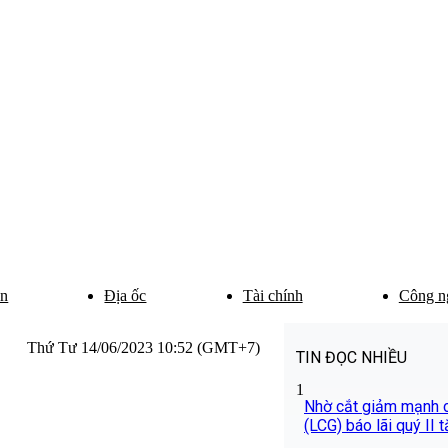
ân
Địa ốc
Tài chính
Công n
Thứ Tư 14/06/2023 10:52 (GMT+7)
TIN ĐỌC NHIỀU
1
Nhờ cắt giảm mạnh ch
(LCG) báo lãi quý II