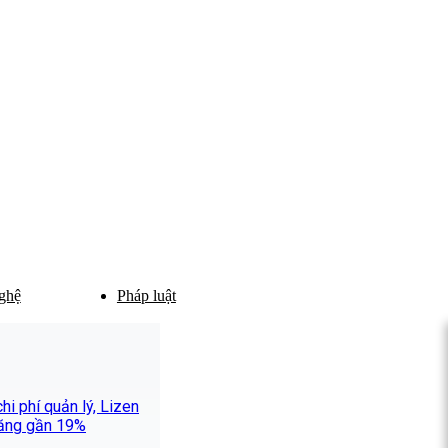
ghệ
Pháp luật
i phí quản lý, Lizen
 tăng gần 19%