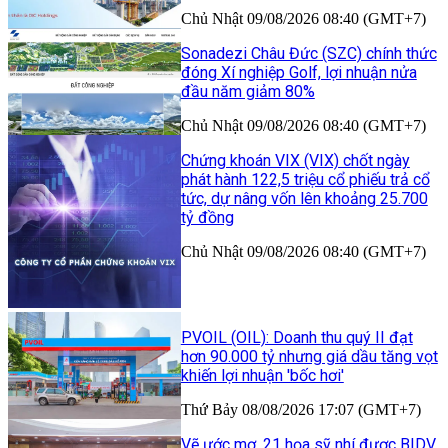
Chủ Nhật 09/08/2026 08:40 (GMT+7)
Sonadezi Châu Đức (SZC) chính thức
đóng Xí nghiệp Golf, lợi nhuận nửa
đầu năm giảm 80%
Chủ Nhật 09/08/2026 08:40 (GMT+7)
Chứng khoán VIX (VIX) chốt ngày
phát hành 122,5 triệu cổ phiếu trả cổ
tức, dự nâng vốn lên khoảng 25.700
tỷ đồng
Chủ Nhật 09/08/2026 08:40 (GMT+7)
PVOIL (OIL): Doanh thu quý II đạt
hơn 90.000 tỷ nhưng giá dầu tăng vọt
khiến lợi nhuận 'bốc hơi'
Thứ Bảy 08/08/2026 17:07 (GMT+7)
Vẽ ước mơ, 21 họa sỹ nhí được BIDV