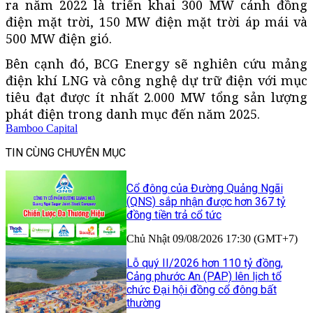
ra năm 2022 là triển khai 300 MW cánh đồng
điện mặt trời, 150 MW điện mặt trời áp mái và
500 MW điện gió.
Bên cạnh đó, BCG Energy sẽ nghiên cứu mảng
điện khí LNG và công nghệ dự trữ điện với mục
tiêu đạt được ít nhất 2.000 MW tổng sản lượng
phát điện trong danh mục đến năm 2025.
Bamboo Capital
TIN CÙNG CHUYÊN MỤC
Cổ đông của Đường Quảng Ngãi
(QNS) sắp nhận được hơn 367 tỷ
đồng tiền trả cổ tức
Chủ Nhật 09/08/2026 17:30 (GMT+7)
Lỗ quý II/2026 hơn 110 tỷ đồng,
Cảng phước An (PAP) lên lịch tổ
chức Đại hội đồng cổ đông bất
thường