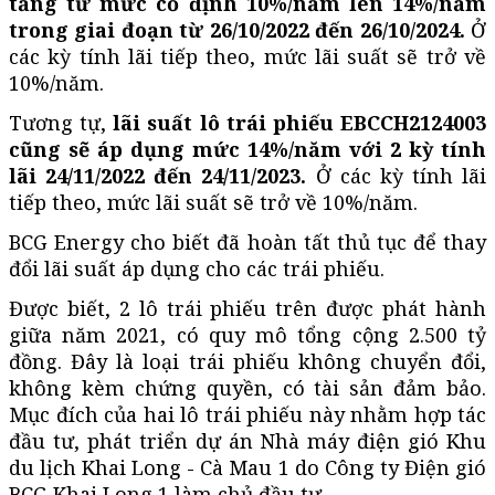
tăng từ mức cố định 10%/năm lên 14%/năm
trong giai đoạn từ 26/10/2022 đến 26/10/2024.
Ở
các kỳ tính lãi tiếp theo, mức lãi suất sẽ trở về
10%/năm.
Tương tự,
lãi suất lô trái phiếu EBCCH2124003
cũng sẽ áp dụng mức 14%/năm với 2 kỳ tính
lãi 24/11/2022 đến 24/11/2023.
Ở các kỳ tính lãi
tiếp theo, mức lãi suất sẽ trở về 10%/năm.
BCG Energy cho biết đã hoàn tất thủ tục để thay
đổi lãi suất áp dụng cho các trái phiếu.
Được biết, 2 lô trái phiếu trên được phát hành
giữa năm 2021, có quy mô tổng cộng 2.500 tỷ
đồng. Đây là loại trái phiếu không chuyển đổi,
không kèm chứng quyền, có tài sản đảm bảo.
Mục đích của hai lô trái phiếu này nhằm hợp tác
đầu tư, phát triển dự án Nhà máy điện gió Khu
du lịch Khai Long - Cà Mau 1 do Công ty Điện gió
BCG Khai Long 1 làm chủ đầu tư.