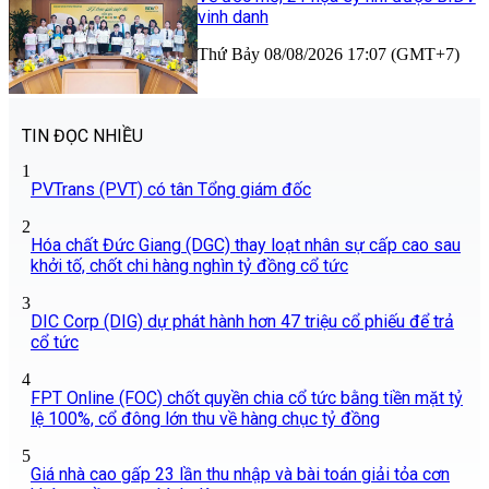
vinh danh
Thứ Bảy 08/08/2026 17:07 (GMT+7)
TIN ĐỌC NHIỀU
1
PVTrans (PVT) có tân Tổng giám đốc
2
Hóa chất Đức Giang (DGC) thay loạt nhân sự cấp cao sau
khởi tố, chốt chi hàng nghìn tỷ đồng cổ tức
3
DIC Corp (DIG) dự phát hành hơn 47 triệu cổ phiếu để trả
cổ tức
4
FPT Online (FOC) chốt quyền chia cổ tức bằng tiền mặt tỷ
lệ 100%, cổ đông lớn thu về hàng chục tỷ đồng
5
Giá nhà cao gấp 23 lần thu nhập và bài toán giải tỏa cơn