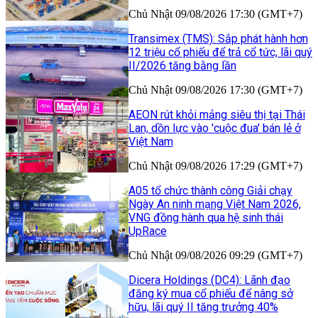
Chủ Nhật 09/08/2026 17:30 (GMT+7)
Transimex (TMS): Sắp phát hành hơn
12 triệu cổ phiếu để trả cổ tức, lãi quý
II/2026 tăng bằng lần
Chủ Nhật 09/08/2026 17:30 (GMT+7)
AEON rút khỏi mảng siêu thị tại Thái
Lan, dồn lực vào 'cuộc đua' bán lẻ ở
Việt Nam
Chủ Nhật 09/08/2026 17:29 (GMT+7)
A05 tổ chức thành công Giải chạy
Ngày An ninh mạng Việt Nam 2026,
VNG đồng hành qua hệ sinh thái
UpRace
Chủ Nhật 09/08/2026 09:29 (GMT+7)
Dicera Holdings (DC4): Lãnh đạo
đăng ký mua cổ phiếu để nâng sở
hữu, lãi quý II tăng trưởng 40%