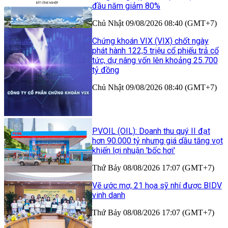
đầu năm giảm 80%
Chủ Nhật 09/08/2026 08:40 (GMT+7)
Chứng khoán VIX (VIX) chốt ngày
phát hành 122,5 triệu cổ phiếu trả cổ
tức, dự nâng vốn lên khoảng 25.700
tỷ đồng
Chủ Nhật 09/08/2026 08:40 (GMT+7)
PVOIL (OIL): Doanh thu quý II đạt
hơn 90.000 tỷ nhưng giá dầu tăng vọt
khiến lợi nhuận 'bốc hơi'
Thứ Bảy 08/08/2026 17:07 (GMT+7)
Vẽ ước mơ, 21 họa sỹ nhí được BIDV
vinh danh
Thứ Bảy 08/08/2026 17:07 (GMT+7)