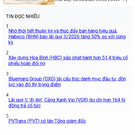
TIN ĐỌC NHIỀU
1
Nhờ thời tiết thuận lợi và thúc đẩy bán hàng hiệu quả,
Habeco (BHN) báo lãi quý II/2026 tăng 50% so với cùng
kỳ
2
Xây dựng Hòa Bình (HBC) sắp phát hành hơn 51,4 triệu cổ
phiếu hoán đổi nợ
3
Bluemarq Group (DXG) tái cấu trúc danh mục đầu tư, dồn
lực vào đô thị trọng điểm
4
Lãi quý II 'đi lên', Cảng Xanh Vip (VGR) dự chi hơn 164 tỷ
đồng trả cổ tức
5
PVTrans (PVT) có tân Tổng giám đốc