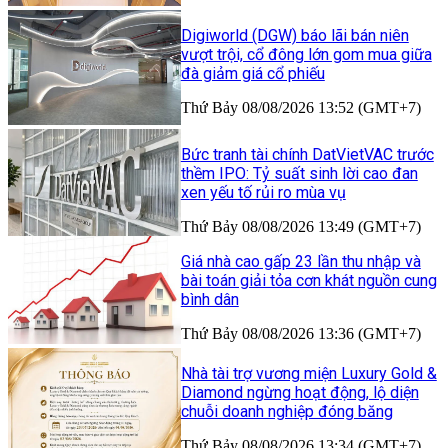
Digiworld (DGW) báo lãi bán niên
vượt trội, cổ đông lớn gom mua giữa
đà giảm giá cổ phiếu
Thứ Bảy 08/08/2026 13:52 (GMT+7)
Bức tranh tài chính DatVietVAC trước
thềm IPO: Tỷ suất sinh lời cao đan
xen yếu tố rủi ro mùa vụ
Thứ Bảy 08/08/2026 13:49 (GMT+7)
Giá nhà cao gấp 23 lần thu nhập và
bài toán giải tỏa cơn khát nguồn cung
bình dân
Thứ Bảy 08/08/2026 13:36 (GMT+7)
Nhà tài trợ vương miện Luxury Gold &
Diamond ngừng hoạt động, lộ diện
chuỗi doanh nghiệp đóng băng
Thứ Bảy 08/08/2026 13:34 (GMT+7)