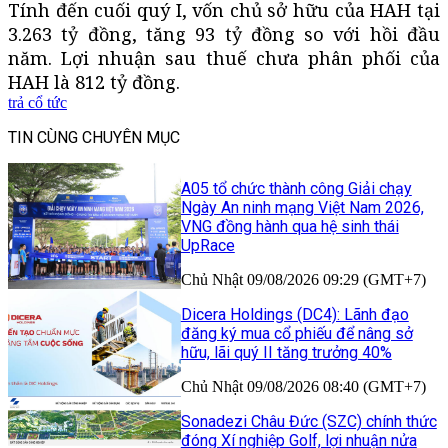
Tính đến cuối quý I, vốn chủ sở hữu của HAH tại
3.263 tỷ đồng, tăng 93 tỷ đồng so với hồi đầu
năm. Lợi nhuận sau thuế chưa phân phối của
HAH là 812 tỷ đồng.
trả cổ tức
TIN CÙNG CHUYÊN MỤC
A05 tổ chức thành công Giải chạy
Ngày An ninh mạng Việt Nam 2026,
VNG đồng hành qua hệ sinh thái
UpRace
Chủ Nhật 09/08/2026 09:29 (GMT+7)
Dicera Holdings (DC4): Lãnh đạo
đăng ký mua cổ phiếu để nâng sở
hữu, lãi quý II tăng trưởng 40%
Chủ Nhật 09/08/2026 08:40 (GMT+7)
Sonadezi Châu Đức (SZC) chính thức
đóng Xí nghiệp Golf, lợi nhuận nửa