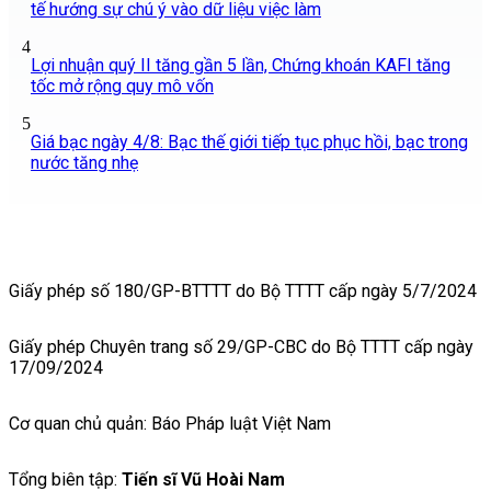
tế hướng sự chú ý vào dữ liệu việc làm
4
Lợi nhuận quý II tăng gần 5 lần, Chứng khoán KAFI tăng
tốc mở rộng quy mô vốn
5
Giá bạc ngày 4/8: Bạc thế giới tiếp tục phục hồi, bạc trong
nước tăng nhẹ
Giấy phép số 180/GP-BTTTT do Bộ TTTT cấp ngày 5/7/2024
Giấy phép Chuyên trang số 29/GP-CBC do Bộ TTTT cấp ngày
17/09/2024
Cơ quan chủ quản: Báo Pháp luật Việt Nam
Tổng biên tập:
Tiến sĩ Vũ Hoài Nam