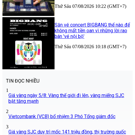
Thứ Sáu 07/08/2026 10:22 (GMT+7)
Săn vé concert BIGBANG thế nào để
không mất tiền oan vì những lời rao
bán 'vé nội bộ'
Thứ Sáu 07/08/2026 10:18 (GMT+7)
TIN ĐỌC NHIỀU
1
Giá vàng ngày 5/8: Vàng thế giới đi lên, vàng miếng SJC
bật tăng mạnh
2
Vietcombank (VCB) bổ nhiệm 3 Phó Tổng giám đốc
3
Giá vàng SJC duy trì mốc 141 triệu đồng, thị trường quốc