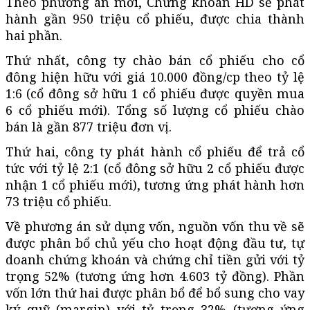
Theo phương án mới, Chứng khoán HD sẽ phát
hành gần 950 triệu cổ phiếu, được chia thành
hai phần.
Thứ nhất, công ty chào bán cổ phiếu cho cổ
đông hiện hữu với giá 10.000 đồng/cp theo tỷ lệ
1:6 (cổ đông sở hữu 1 cổ phiếu được quyền mua
6 cổ phiếu mới). Tổng số lượng cổ phiếu chào
bán là gần 877 triệu đơn vị.
Thứ hai, công ty phát hành cổ phiếu để trả cổ
tức với tỷ lệ 2:1 (cổ đông sở hữu 2 cổ phiếu được
nhận 1 cổ phiếu mới), tương ứng phát hành hơn
73 triệu cổ phiếu.
Về phương án sử dụng vốn, nguồn vốn thu về sẽ
được phân bổ chủ yếu cho hoạt động đầu tư, tự
doanh chứng khoán và chứng chỉ tiền gửi với tỷ
trọng 52% (tương ứng hơn 4.603 tỷ đồng). Phần
vốn lớn thứ hai được phân bổ để bổ sung cho vay
ký quỹ (margin) với tỷ trọng 32% (tương ứng