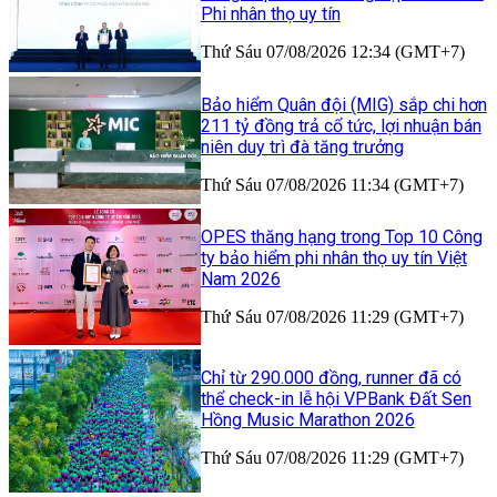
Phi nhân thọ uy tín
Thứ Sáu 07/08/2026 12:34 (GMT+7)
Bảo hiểm Quân đội (MIG) sắp chi hơn
211 tỷ đồng trả cổ tức, lợi nhuận bán
niên duy trì đà tăng trưởng
Thứ Sáu 07/08/2026 11:34 (GMT+7)
OPES thăng hạng trong Top 10 Công
ty bảo hiểm phi nhân thọ uy tín Việt
Nam 2026
Thứ Sáu 07/08/2026 11:29 (GMT+7)
Chỉ từ 290.000 đồng, runner đã có
thể check-in lễ hội VPBank Đất Sen
Hồng Music Marathon 2026
Thứ Sáu 07/08/2026 11:29 (GMT+7)