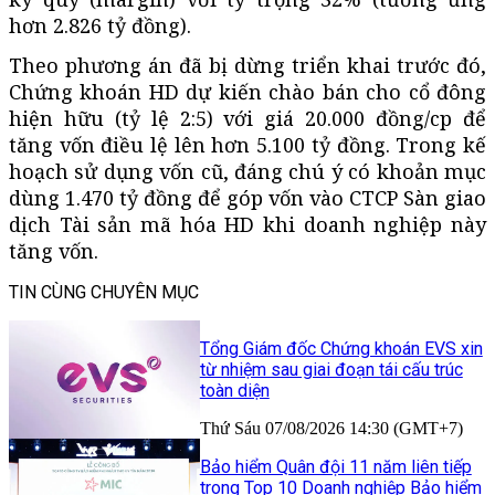
hơn 2.826 tỷ đồng).
Theo phương án đã bị dừng triển khai trước đó,
Chứng khoán HD dự kiến chào bán cho cổ đông
hiện hữu (tỷ lệ 2:5) với giá 20.000 đồng/cp để
tăng vốn điều lệ lên hơn 5.100 tỷ đồng. Trong kế
hoạch sử dụng vốn cũ, đáng chú ý có khoản mục
dùng 1.470 tỷ đồng để góp vốn vào CTCP Sàn giao
dịch Tài sản mã hóa HD khi doanh nghiệp này
tăng vốn.
TIN CÙNG CHUYÊN MỤC
Tổng Giám đốc Chứng khoán EVS xin
từ nhiệm sau giai đoạn tái cấu trúc
toàn diện
Thứ Sáu 07/08/2026 14:30 (GMT+7)
Bảo hiểm Quân đội 11 năm liên tiếp
trong Top 10 Doanh nghiệp Bảo hiểm