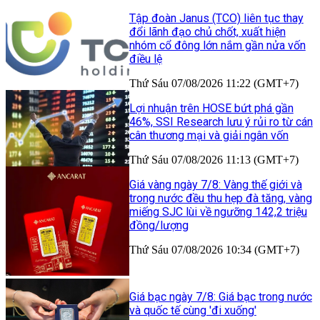
Tập đoàn Janus (TCO) liên tục thay
đổi lãnh đạo chủ chốt, xuất hiện
nhóm cổ đông lớn nắm gần nửa vốn
điều lệ
Thứ Sáu 07/08/2026 11:22 (GMT+7)
Lợi nhuận trên HOSE bứt phá gần
46%, SSI Research lưu ý rủi ro từ cán
cân thương mại và giải ngân vốn
Thứ Sáu 07/08/2026 11:13 (GMT+7)
Giá vàng ngày 7/8: Vàng thế giới và
trong nước đều thu hẹp đà tăng, vàng
miếng SJC lùi về ngưỡng 142,2 triệu
đồng/lượng
Thứ Sáu 07/08/2026 10:34 (GMT+7)
Giá bạc ngày 7/8: Giá bạc trong nước
và quốc tế cùng 'đi xuống'