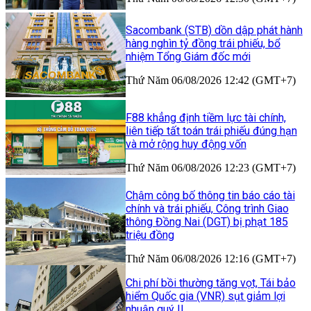
Sacombank (STB) dồn dập phát hành
hàng nghìn tỷ đồng trái phiếu, bổ
nhiệm Tổng Giám đốc mới
Thứ Năm 06/08/2026 12:42 (GMT+7)
F88 khẳng định tiềm lực tài chính,
liên tiếp tất toán trái phiếu đúng hạn
và mở rộng huy động vốn
Thứ Năm 06/08/2026 12:23 (GMT+7)
Chậm công bố thông tin báo cáo tài
chính và trái phiếu, Công trình Giao
thông Đồng Nai (DGT) bị phạt 185
triệu đồng
Thứ Năm 06/08/2026 12:16 (GMT+7)
Chi phí bồi thường tăng vọt, Tái bảo
hiểm Quốc gia (VNR) sụt giảm lợi
nhuận quý II