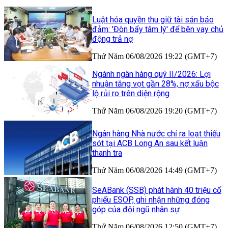
Luật hóa quyền thu giữ tài sản bảo
đảm: 'Đòn bẩy tâm lý' để bên vay chủ
động trả nợ
Thứ Năm 06/08/2026 19:22 (GMT+7)
Ngành ngân hàng quý II/2026: Lợi
nhuận tăng vọt gần 28%, nợ xấu bộc
lộ rủi ro trên diện rộng
Thứ Năm 06/08/2026 19:20 (GMT+7)
Ngân hàng Nhà nước chỉ ra loạt thiếu
sót tại ACB Long An sau kết luận
thanh tra
Thứ Năm 06/08/2026 14:49 (GMT+7)
SeABank (SSB) phát hành 40 triệu cổ
phiếu ESOP, ghi nhận những đóng
góp của đội ngũ nhân sự
Thứ Năm 06/08/2026 12:50 (GMT+7)