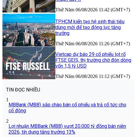
Thứ Năm 06/08/2026 11:42 (GMT+7)
TP.HCM kiến tạo hệ sinh thái tiêu
dùng mới để tạo động lực tăng
trưởng
Thứ Năm 06/08/2026 11:26 (GMT+7)
Vietcap dự báo 29 cổ phiếu lọt rổ
FTSE GEIS, thị trường chờ đón dòng
vốn 1,5 tỷ USD
Thứ Năm 06/08/2026 11:12 (GMT+7)
TIN ĐỌC NHIỀU
1
MBBank (MBB) sắp chào bán cổ phiếu và trả cổ tức cho
cổ đông
2
Lợi nhuận MBBank (MBB) vượt 20.000 tỷ đồng bán niên
2026, tín dụng tăng trưởng 13%