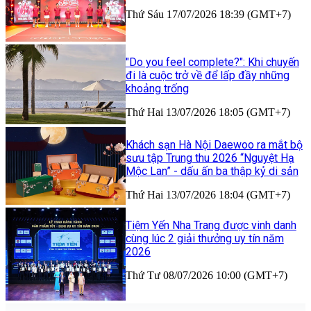
Thứ Sáu 17/07/2026 18:39 (GMT+7)
"Do you feel complete?": Khi chuyến
đi là cuộc trở về để lấp đầy những
khoảng trống
Thứ Hai 13/07/2026 18:05 (GMT+7)
Khách sạn Hà Nội Daewoo ra mắt bộ
sưu tập Trung thu 2026 “Nguyệt Hạ
Mộc Lan” - dấu ấn ba thập kỷ di sản
Thứ Hai 13/07/2026 18:04 (GMT+7)
Tiệm Yến Nha Trang được vinh danh
cùng lúc 2 giải thưởng uy tín năm
2026
Thứ Tư 08/07/2026 10:00 (GMT+7)