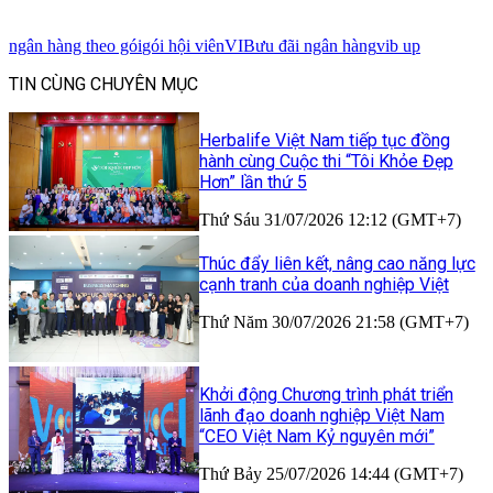
ngân hàng theo gói
gói hội viên
VIB
ưu đãi ngân hàng
vib up
TIN CÙNG CHUYÊN MỤC
Herbalife Việt Nam tiếp tục đồng
hành cùng Cuộc thi “Tôi Khỏe Đẹp
Hơn” lần thứ 5
Thứ Sáu 31/07/2026 12:12 (GMT+7)
Thúc đẩy liên kết, nâng cao năng lực
cạnh tranh của doanh nghiệp Việt
Thứ Năm 30/07/2026 21:58 (GMT+7)
Khởi động Chương trình phát triển
lãnh đạo doanh nghiệp Việt Nam
“CEO Việt Nam Kỷ nguyên mới”
Thứ Bảy 25/07/2026 14:44 (GMT+7)