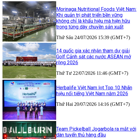
Morinaga Nutritional Foods Việt Nam:
Khi quản trị phát triển bền vững
không chỉ là khẩu hiệu mà hiện hữu
trong từng dây chuyền sản xuất
Thứ Sáu 24/07/2026 15:39 (GMT+7)
14 quốc gia xác nhận tham dự giải
Golf Cảnh sát các nước ASEAN mở
rộng 2026
Thứ Tư 22/07/2026 11:46 (GMT+7)
Herbalife Việt Nam lọt Top 10 Nhãn
hiệu nổi tiếng Việt Nam năm 2026
Thứ Hai 20/07/2026 14:16 (GMT+7)
Team Pickelball Jogarbola ra mắt với
dàn tuyển thủ hàng đầu