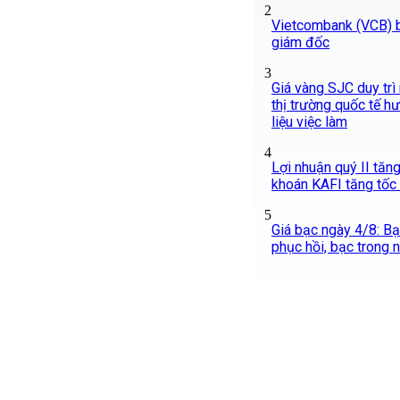
2
Vietcombank (VCB) 
giám đốc
3
Giá vàng SJC duy trì
thị trường quốc tế h
liệu việc làm
4
Lợi nhuận quý II tăn
khoán KAFI tăng tốc
5
Giá bạc ngày 4/8: Bạc
phục hồi, bạc trong 