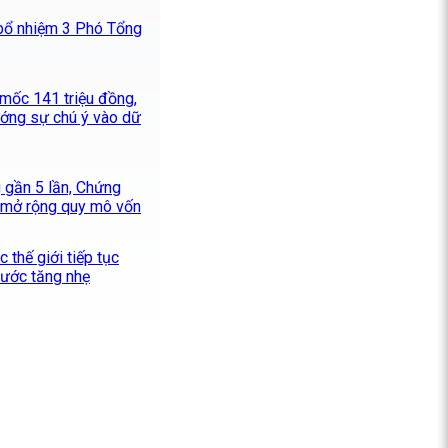
bổ nhiệm 3 Phó Tổng
 mốc 141 triệu đồng,
ướng sự chú ý vào dữ
g gần 5 lần, Chứng
 mở rộng quy mô vốn
 thế giới tiếp tục
nước tăng nhẹ