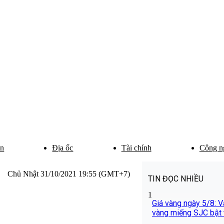
ân
Địa ốc
Tài chính
Công n
Chủ Nhật 31/10/2021 19:55 (GMT+7)
TIN ĐỌC NHIỀU
1
Giá vàng ngày 5/8: Và
vàng miếng SJC bật