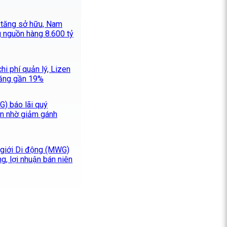
a tăng sở hữu, Nam
 nguồn hàng 8.600 tỷ
i phí quản lý, Lizen
 tăng gần 19%
) báo lãi quý
ần nhờ giảm gánh
 giới Di động (MWG)
g, lợi nhuận bán niên