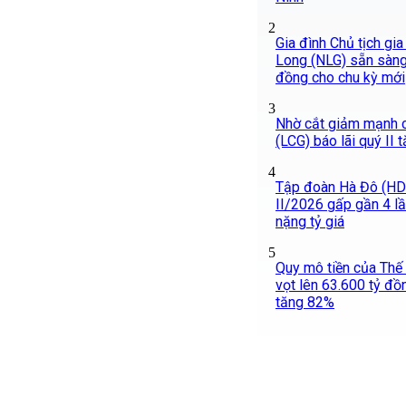
2
Gia đình Chủ tịch gi
Long (NLG) sẵn sàng
đồng cho chu kỳ mới
3
Nhờ cắt giảm mạnh ch
(LCG) báo lãi quý II
4
Tập đoàn Hà Đô (HDG
II/2026 gấp gần 4 l
nặng tỷ giá
5
Quy mô tiền của Thế
vọt lên 63.600 tỷ đồn
tăng 82%