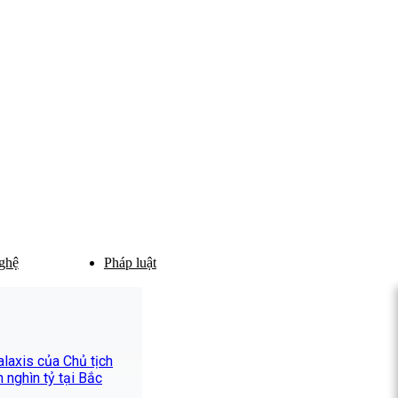
ghệ
Pháp luật
alaxis của Chủ tịch
 nghìn tỷ tại Bắc