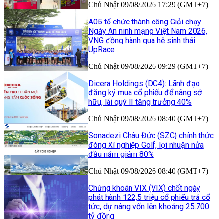
Chủ Nhật 09/08/2026 17:29 (GMT+7)
A05 tổ chức thành công Giải chạy
Ngày An ninh mạng Việt Nam 2026,
VNG đồng hành qua hệ sinh thái
UpRace
Chủ Nhật 09/08/2026 09:29 (GMT+7)
Dicera Holdings (DC4): Lãnh đạo
đăng ký mua cổ phiếu để nâng sở
hữu, lãi quý II tăng trưởng 40%
Chủ Nhật 09/08/2026 08:40 (GMT+7)
Sonadezi Châu Đức (SZC) chính thức
đóng Xí nghiệp Golf, lợi nhuận nửa
đầu năm giảm 80%
Chủ Nhật 09/08/2026 08:40 (GMT+7)
Chứng khoán VIX (VIX) chốt ngày
phát hành 122,5 triệu cổ phiếu trả cổ
tức, dự nâng vốn lên khoảng 25.700
tỷ đồng