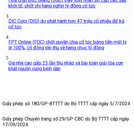
Hóa chất Đức Giang (DGC) thay loạt nhân sự cấp cao sau
khởi tố, chốt chi hàng nghìn tỷ đồng cổ tức
3
DIC Corp (DIG) dự phát hành hơn 47 triệu cổ phiếu để trả
cổ tức
4
FPT Online (FOC) chốt quyền chia cổ tức bằng tiền mặt tỷ
lệ 100%, cổ đông lớn thu về hàng chục tỷ đồng
5
Giá nhà cao gấp 23 lần thu nhập và bài toán giải tỏa cơn
khát nguồn cung bình dân
Giấy phép số 180/GP-BTTTT do Bộ TTTT cấp ngày 5/7/2024
Giấy phép Chuyên trang số 29/GP-CBC do Bộ TTTT cấp ngày
17/09/2024