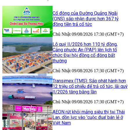
Cổ đông của Đường Quảng Ngãi
(QNS) sắp nhận được hơn 367 tỷ
đồng tiền trả cổ tức
Chủ Nhật 09/08/2026 17:30 (GMT+7)
Lỗ quý II/2026 hơn 110 tỷ đồng,
Cảng phước An (PAP) lên lịch tổ
chức Đại hội đồng cổ đông bất
thường
Chủ Nhật 09/08/2026 17:30 (GMT+7)
Transimex (TMS): Sắp phát hành hơn
12 triệu cổ phiếu để trả cổ tức, lãi quý
II/2026 tăng bằng lần
Chủ Nhật 09/08/2026 17:30 (GMT+7)
AEON rút khỏi mảng siêu thị tại Thái
Lan, dồn lực vào 'cuộc đua' bán lẻ ở
Việt Nam