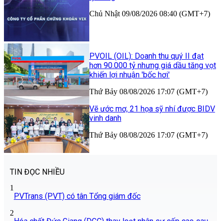
Chủ Nhật 09/08/2026 08:40 (GMT+7)
PVOIL (OIL): Doanh thu quý II đạt
hơn 90.000 tỷ nhưng giá dầu tăng vọt
khiến lợi nhuận 'bốc hơi'
Thứ Bảy 08/08/2026 17:07 (GMT+7)
Vẽ ước mơ, 21 họa sỹ nhí được BIDV
vinh danh
Thứ Bảy 08/08/2026 17:07 (GMT+7)
TIN ĐỌC NHIỀU
1
PVTrans (PVT) có tân Tổng giám đốc
2