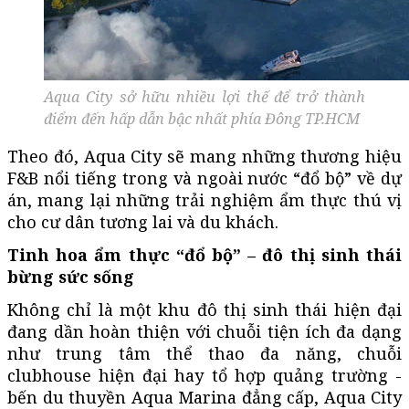
Aqua City sở hữu nhiều lợi thế để trở thành
điểm đến hấp dẫn bậc nhất phía Đông TP.HCM
Theo đó, Aqua City sẽ mang những thương hiệu
F&B nổi tiếng trong và ngoài nước “đổ bộ” về dự
án, mang lại những trải nghiệm ẩm thực thú vị
cho cư dân tương lai và du khách.
Tinh hoa ẩm thực “đổ bộ” – đô thị sinh thái
bừng sức sống
Không chỉ là một khu đô thị sinh thái hiện đại
đang dần hoàn thiện với chuỗi tiện ích đa dạng
như trung tâm thể thao đa năng, chuỗi
clubhouse hiện đại hay tổ hợp quảng trường -
bến du thuyền Aqua Marina đẳng cấp, Aqua City