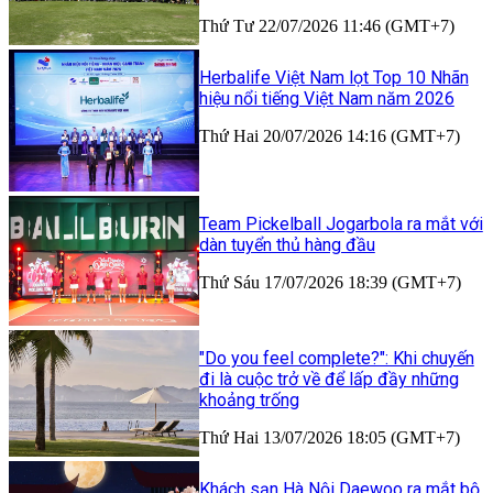
Thứ Tư 22/07/2026 11:46 (GMT+7)
Herbalife Việt Nam lọt Top 10 Nhãn
hiệu nổi tiếng Việt Nam năm 2026
Thứ Hai 20/07/2026 14:16 (GMT+7)
Team Pickelball Jogarbola ra mắt với
dàn tuyển thủ hàng đầu
Thứ Sáu 17/07/2026 18:39 (GMT+7)
"Do you feel complete?": Khi chuyến
đi là cuộc trở về để lấp đầy những
khoảng trống
Thứ Hai 13/07/2026 18:05 (GMT+7)
Khách sạn Hà Nội Daewoo ra mắt bộ