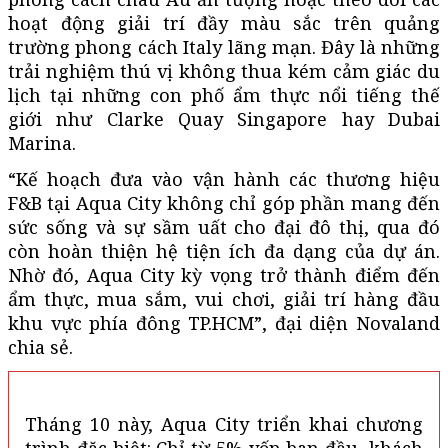
hoạt động giải trí đầy màu sắc trên quảng
trường phong cách Italy lãng mạn. Đây là những
trải nghiệm thú vị không thua kém cảm giác du
lịch tại những con phố ẩm thực nổi tiếng thế
giới như Clarke Quay Singapore hay Dubai
Marina.
“Kế hoạch đưa vào vận hành các thương hiệu
F&B tại Aqua City không chỉ góp phần mang đến
sức sống và sự sầm uất cho đại đô thị, qua đó
còn hoàn thiện hệ tiện ích đa dạng của dự án.
Nhờ đó, Aqua City kỳ vọng trở thành điểm đến
ẩm thực, mua sắm, vui chơi, giải trí hàng đầu
khu vực phía đông TP.HCM”, đại diện Novaland
chia sẻ.
Tháng 10 này, Aqua City triển khai chương
trình đặc biệt: Chỉ từ 5% vốn ban đầu, khách