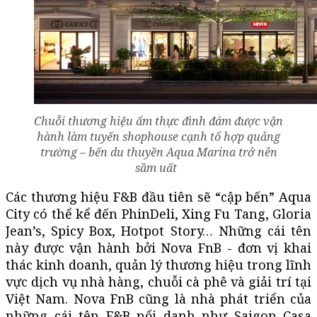
Chuỗi thương hiệu ẩm thực đình đám được vận
hành làm tuyến shophouse cạnh tổ hợp quảng
trường – bến du thuyền Aqua Marina trở nên
sầm uất
Các thương hiệu F&B đầu tiên sẽ “cập bến” Aqua
City có thể kể đến PhinDeli, Xing Fu Tang, Gloria
Jean’s, Spicy Box, Hotpot Story… Những cái tên
này được vận hành bởi Nova FnB - đơn vị khai
thác kinh doanh, quản lý thương hiệu trong lĩnh
vực dịch vụ nhà hàng, chuỗi cà phê và giải trí tại
Việt Nam. Nova FnB cũng là nhà phát triển của
những cái tên F&B nổi danh như Saigon Casa