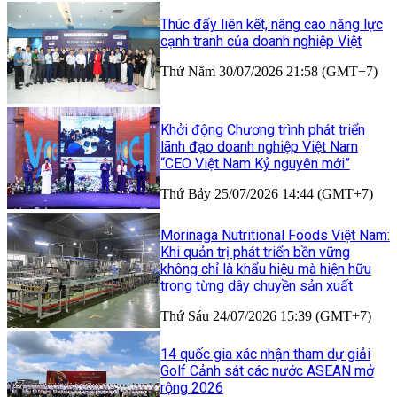
Thúc đẩy liên kết, nâng cao năng lực
cạnh tranh của doanh nghiệp Việt
Thứ Năm 30/07/2026 21:58 (GMT+7)
Khởi động Chương trình phát triển
lãnh đạo doanh nghiệp Việt Nam
“CEO Việt Nam Kỷ nguyên mới”
Thứ Bảy 25/07/2026 14:44 (GMT+7)
Morinaga Nutritional Foods Việt Nam:
Khi quản trị phát triển bền vững
không chỉ là khẩu hiệu mà hiện hữu
trong từng dây chuyền sản xuất
Thứ Sáu 24/07/2026 15:39 (GMT+7)
14 quốc gia xác nhận tham dự giải
Golf Cảnh sát các nước ASEAN mở
rộng 2026