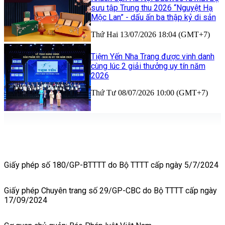
sưu tập Trung thu 2026 “Nguyệt Hạ
Mộc Lan” - dấu ấn ba thập kỷ di sản
Thứ Hai 13/07/2026 18:04 (GMT+7)
Tiệm Yến Nha Trang được vinh danh
cùng lúc 2 giải thưởng uy tín năm
2026
Thứ Tư 08/07/2026 10:00 (GMT+7)
Giấy phép số 180/GP-BTTTT do Bộ TTTT cấp ngày 5/7/2024
Giấy phép Chuyên trang số 29/GP-CBC do Bộ TTTT cấp ngày
17/09/2024