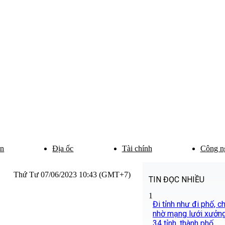
ân
Địa ốc
Tài chính
Công n
Thứ Tư 07/06/2023 10:43 (GMT+7)
TIN ĐỌC NHIỀU
1
Đi tỉnh như đi phố, 
nhờ mạng lưới xưởng
34 tỉnh, thành phố