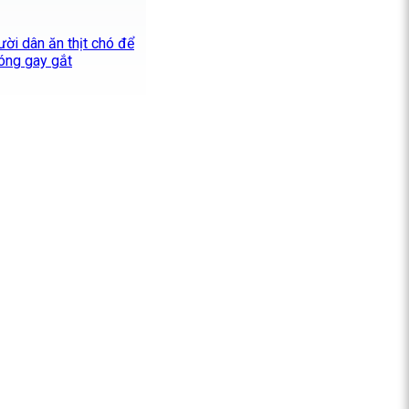
ười dân ăn thịt chó để
óng gay gắt