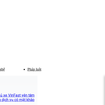
ghệ
Pháp luật
chủ xe VinFast yên tâm
 dịch vụ có mặt khắp