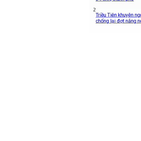
2
Triều Tiên khuyên ng
chống lại đợt nắng n