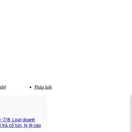
ghệ
Pháp luật
 3-7/8: Loạt doanh
 trả cổ tức, tỷ lệ cao