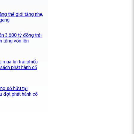
ng thế giới tăng nhẹ,
ngang
n 3.600 tỷ đồng trái
n tăng vốn lên
 mua lại trái phiếu
 sách phát hành cổ
ăng sở hữu tại
u đợt phát hành cổ