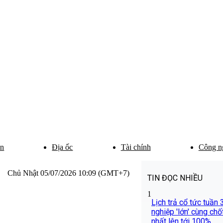
ân
Địa ốc
Tài chính
Công n
Chủ Nhật 05/07/2026 10:09 (GMT+7)
TIN ĐỌC NHIỀU
1
Lịch trả cổ tức tuần
nghiệp 'lớn' cùng chốt
nhất lên tới 100%