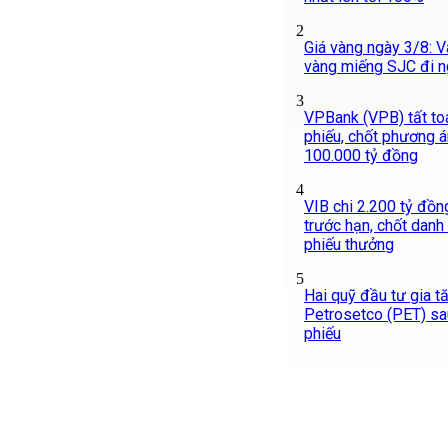
2
Giá vàng ngày 3/8: Và
vàng miếng SJC đi 
3
VPBank (VPB) tất toá
phiếu, chốt phương á
100.000 tỷ đồng
4
VIB chi 2.200 tỷ đồng
trước hạn, chốt danh
phiếu thưởng
5
Hai quỹ đầu tư gia t
Petrosetco (PET) sa
phiếu