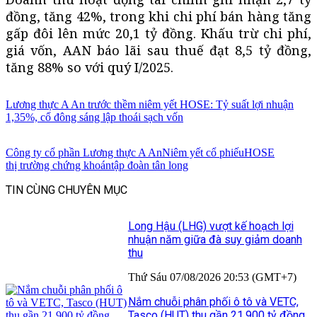
đồng, tăng 42%, trong khi chi phí bán hàng tăng
gấp đôi lên mức 20,1 tỷ đồng. Khấu trừ chi phí,
giá vốn, AAN báo lãi sau thuế đạt 8,5 tỷ đồng,
tăng 88% so với quý I/2025.
Lương thực A An trước thềm niêm yết HOSE: Tỷ suất lợi nhuận
1,35%, cổ đông sáng lập thoái sạch vốn
Công ty cổ phần Lương thực A An
Niêm yết cổ phiếu
HOSE
thị trường chứng khoán
tập đoàn tân long
TIN CÙNG CHUYÊN MỤC
Long Hậu (LHG) vượt kế hoạch lợi
nhuận năm giữa đà suy giảm doanh
thu
Thứ Sáu 07/08/2026 20:53 (GMT+7)
Nắm chuỗi phân phối ô tô và VETC,
Tasco (HUT) thu gần 21.900 tỷ đồng