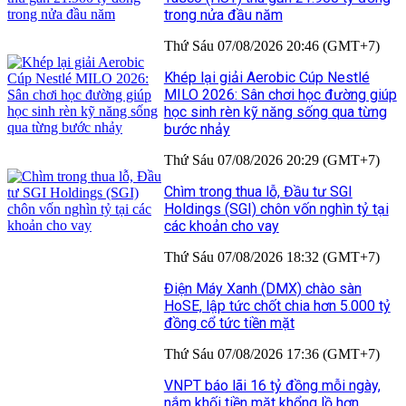
trong nửa đầu năm
Thứ Sáu 07/08/2026 20:46 (GMT+7)
Khép lại giải Aerobic Cúp Nestlé
MILO 2026: Sân chơi học đường giúp
học sinh rèn kỹ năng sống qua từng
bước nhảy
Thứ Sáu 07/08/2026 20:29 (GMT+7)
Chìm trong thua lỗ, Đầu tư SGI
Holdings (SGI) chôn vốn nghìn tỷ tại
các khoản cho vay
Thứ Sáu 07/08/2026 18:32 (GMT+7)
Điện Máy Xanh (DMX) chào sàn
HoSE, lập tức chốt chia hơn 5.000 tỷ
đồng cổ tức tiền mặt
Thứ Sáu 07/08/2026 17:36 (GMT+7)
VNPT báo lãi 16 tỷ đồng mỗi ngày,
nắm khối tiền mặt khổng lồ hơn