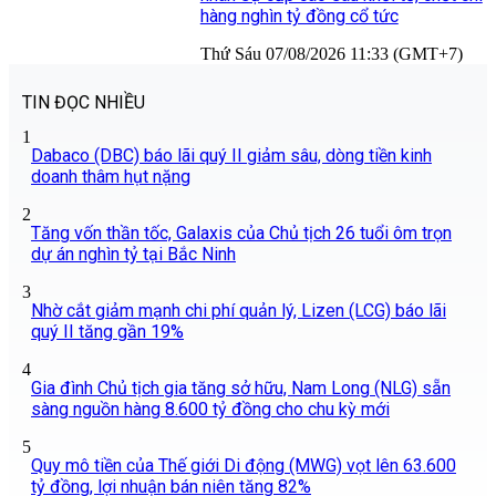
hàng nghìn tỷ đồng cổ tức
Thứ Sáu 07/08/2026 11:33 (GMT+7)
TIN ĐỌC NHIỀU
1
Dabaco (DBC) báo lãi quý II giảm sâu, dòng tiền kinh
doanh thâm hụt nặng
2
Tăng vốn thần tốc, Galaxis của Chủ tịch 26 tuổi ôm trọn
dự án nghìn tỷ tại Bắc Ninh
3
Nhờ cắt giảm mạnh chi phí quản lý, Lizen (LCG) báo lãi
quý II tăng gần 19%
4
Gia đình Chủ tịch gia tăng sở hữu, Nam Long (NLG) sẵn
sàng nguồn hàng 8.600 tỷ đồng cho chu kỳ mới
5
Quy mô tiền của Thế giới Di động (MWG) vọt lên 63.600
tỷ đồng, lợi nhuận bán niên tăng 82%