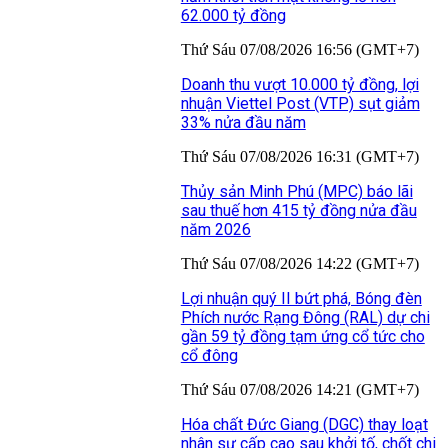
62.000 tỷ đồng
Thứ Sáu 07/08/2026 16:56 (GMT+7)
Doanh thu vượt 10.000 tỷ đồng, lợi
nhuận Viettel Post (VTP) sụt giảm
33% nửa đầu năm
Thứ Sáu 07/08/2026 16:31 (GMT+7)
Thủy sản Minh Phú (MPC) báo lãi
sau thuế hơn 415 tỷ đồng nửa đầu
năm 2026
Thứ Sáu 07/08/2026 14:22 (GMT+7)
Lợi nhuận quý II bứt phá, Bóng đèn
Phích nước Rạng Đông (RAL) dự chi
gần 59 tỷ đồng tạm ứng cổ tức cho
cổ đông
Thứ Sáu 07/08/2026 14:21 (GMT+7)
Hóa chất Đức Giang (DGC) thay loạt
nhân sự cấp cao sau khởi tố, chốt chi