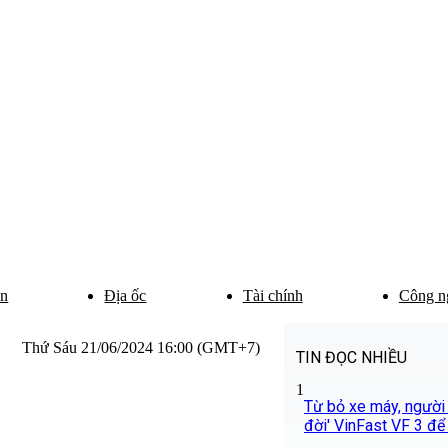
ân
Địa ốc
Tài chính
Công n
Thứ Sáu 21/06/2024 16:00 (GMT+7)
TIN ĐỌC NHIỀU
1
Từ bỏ xe máy, người 
đời' VinFast VF 3 để