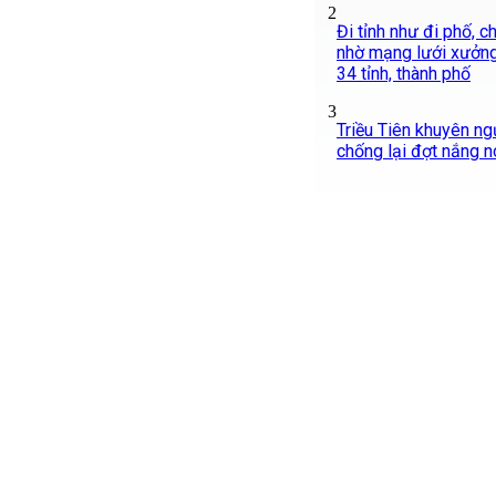
2
Đi tỉnh như đi phố, 
nhờ mạng lưới xưởng
34 tỉnh, thành phố
3
Triều Tiên khuyên ng
chống lại đợt nắng n