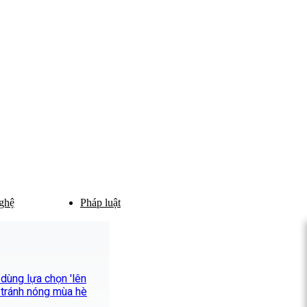
ghệ
Pháp luật
dùng lựa chọn 'lên
 tránh nóng mùa hè