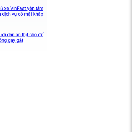
chủ xe VinFast yên tâm
 dịch vụ có mặt khắp
ười dân ăn thịt chó để
óng gay gắt