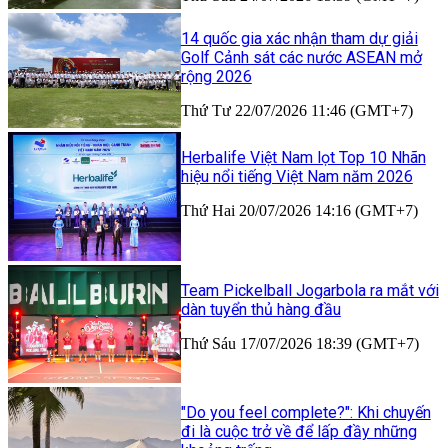
14 quốc gia xác nhận tham dự giải
Golf Cảnh sát các nước ASEAN mở
rộng 2026
Thứ Tư 22/07/2026 11:46 (GMT+7)
Herbalife Việt Nam lọt Top 10 Nhãn
hiệu nổi tiếng Việt Nam năm 2026
Thứ Hai 20/07/2026 14:16 (GMT+7)
Team Pickelball Jogarbola ra mắt với
dàn tuyển thủ hàng đầu
Thứ Sáu 17/07/2026 18:39 (GMT+7)
"Do you feel complete?": Khi chuyến
đi là cuộc trở về để lấp đầy những