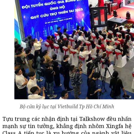
Bộ cửa kỷ lục tại Vietbuild Tp Hồ Chí Minh
Tựu trung các nhận định tại Talkshow đều nhấn
mạnh sự tin tưởng, khẳng định nhôm Xingfa hệ
Class A tiếp tục là xu hướng của ngành vật liệu