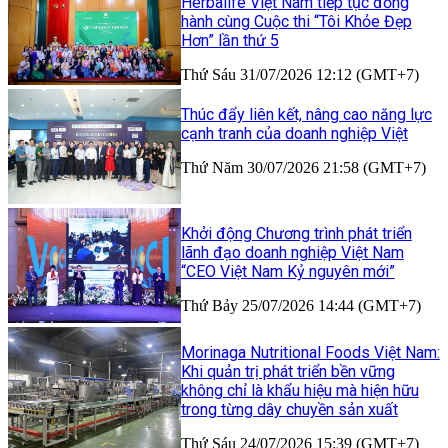
Herbalife Việt Nam tiếp tục đồng
hành cùng Cuộc thi “Tôi Khỏe Đẹp
Hơn” lần thứ 5
Thứ Sáu 31/07/2026 12:12 (GMT+7)
Thúc đẩy liên kết, nâng cao năng lực
cạnh tranh của doanh nghiệp Việt
Thứ Năm 30/07/2026 21:58 (GMT+7)
Khởi động Chương trình phát triển
lãnh đạo doanh nghiệp Việt Nam
“CEO Việt Nam Kỷ nguyên mới”
Thứ Bảy 25/07/2026 14:44 (GMT+7)
Morinaga Nutritional Foods Việt Nam:
Khi quản trị phát triển bền vững
không chỉ là khẩu hiệu mà hiện hữu
trong từng dây chuyền sản xuất
Thứ Sáu 24/07/2026 15:39 (GMT+7)