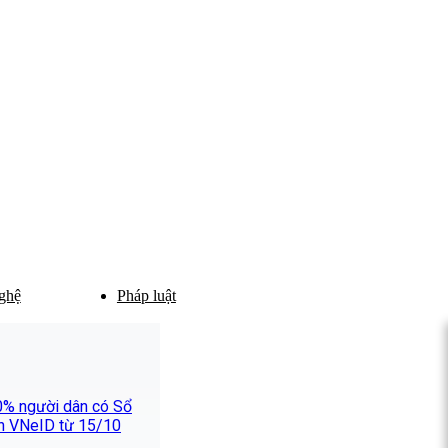
ghệ
Pháp luật
0% người dân có Sổ
ên VNeID từ 15/10