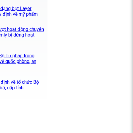
 dạng bọt Layer
y định về mỹ phẩm
ượt hoạt động chuyên
mly bị dừng hoạt
 Bộ Tư pháp trong
 về quốc phòng, an
 định về tổ chức Bộ
ộ, cấp tỉnh