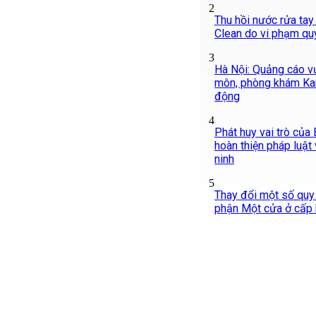
2
Thu hồi nước rửa tay
Clean do vi phạm qu
3
Hà Nội: Quảng cáo v
môn, phòng khám Ka
động
4
Phát huy vai trò của
hoàn thiện pháp luật
ninh
5
Thay đổi một số quy
phận Một cửa ở cấp b