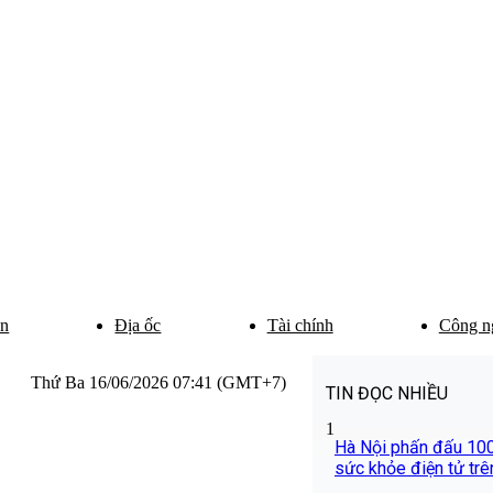
ân
Địa ốc
Tài chính
Công n
Thứ Ba 16/06/2026 07:41 (GMT+7)
TIN ĐỌC NHIỀU
1
Hà Nội phấn đấu 10
sức khỏe điện tử tr