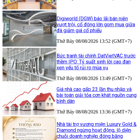
Digiworld (DGW) báo lãi bán niên
vượt trội, cổ đông lớn gom mua giữa
đà giảm giá cổ phiếu
Thứ Bảy 08/08/2026 13:52 (GMT+7)
Bức tranh tài chính DatVietVAC trước
thềm IPO: Tỷ suất sinh lời cao đan
xen yếu tố rủi ro mùa vụ
Thứ Bảy 08/08/2026 13:49 (GMT+7)
Giá nhà cao gấp 23 lần thu nhập và
bài toán giải tỏa cơn khát nguồn cung
bình dân
Thứ Bảy 08/08/2026 13:36 (GMT+7)
Nhà tài trợ vương miện Luxury Gold &
Diamond ngừng hoạt động, lộ diện
chuỗi doanh nghiệp đóng băng