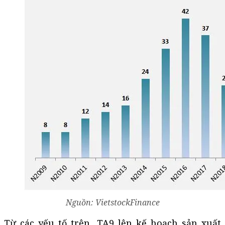
Nguồn: VietstockFinance
Từ các yếu tố trên, TA9 lên kế hoạch sản xuất