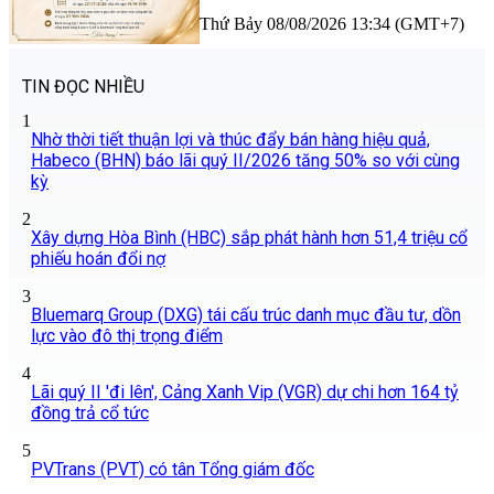
Thứ Bảy 08/08/2026 13:34 (GMT+7)
TIN ĐỌC NHIỀU
1
Nhờ thời tiết thuận lợi và thúc đẩy bán hàng hiệu quả,
Habeco (BHN) báo lãi quý II/2026 tăng 50% so với cùng
kỳ
2
Xây dựng Hòa Bình (HBC) sắp phát hành hơn 51,4 triệu cổ
phiếu hoán đổi nợ
3
Bluemarq Group (DXG) tái cấu trúc danh mục đầu tư, dồn
lực vào đô thị trọng điểm
4
Lãi quý II 'đi lên', Cảng Xanh Vip (VGR) dự chi hơn 164 tỷ
đồng trả cổ tức
5
PVTrans (PVT) có tân Tổng giám đốc