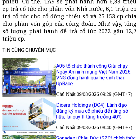
phiếu. Cụ thể, TA9 sẽ phát hành hơn 6,33 triệu
cp trả cổ tức cho phần vốn Nhà nước, 6,1 triệu cp
trả cổ tức cho cổ đông thiểu số và 25.153 cp chia
cho phần vốn góp của công đoàn. Như vậy, tổng
số lượng phát hành để trả cổ tức 2022 gần 12,7
triệu cp.
TIN CÙNG CHUYÊN MỤC
A05 tổ chức thành công Giải chạy
Ngày An ninh mạng Việt Nam 2026,
VNG đồng hành qua hệ sinh thái
UpRace
Chủ Nhật 09/08/2026 09:29 (GMT+7)
Dicera Holdings (DC4): Lãnh đạo
đăng ký mua cổ phiếu để nâng sở
hữu, lãi quý II tăng trưởng 40%
Chủ Nhật 09/08/2026 08:40 (GMT+7)
Sonadezi Châu Đức (SZC) chính thức