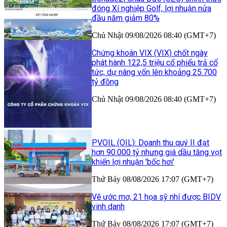
đóng Xí nghiệp Golf, lợi nhuận nửa
đầu năm giảm 80%
Chủ Nhật 09/08/2026 08:40 (GMT+7)
Chứng khoán VIX (VIX) chốt ngày
phát hành 122,5 triệu cổ phiếu trả cổ
tức, dự nâng vốn lên khoảng 25.700
tỷ đồng
Chủ Nhật 09/08/2026 08:40 (GMT+7)
PVOIL (OIL): Doanh thu quý II đạt
hơn 90.000 tỷ nhưng giá dầu tăng vọt
khiến lợi nhuận 'bốc hơi'
Thứ Bảy 08/08/2026 17:07 (GMT+7)
Vẽ ước mơ, 21 họa sỹ nhí được BIDV
vinh danh
Thứ Bảy 08/08/2026 17:07 (GMT+7)