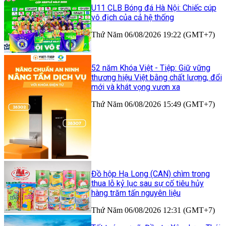
U11 CLB Bóng đá Hà Nội: Chiếc cúp
vô địch của cả hệ thống
Thứ Năm 06/08/2026 19:22 (GMT+7)
52 năm Khóa Việt - Tiệp: Giữ vững
thương hiệu Việt bằng chất lượng, đổi
mới và khát vọng vươn xa
Thứ Năm 06/08/2026 15:49 (GMT+7)
Đồ hộp Hạ Long (CAN) chìm trong
thua lỗ kỷ lục sau sự cố tiêu hủy
hàng trăm tấn nguyên liệu
Thứ Năm 06/08/2026 12:31 (GMT+7)