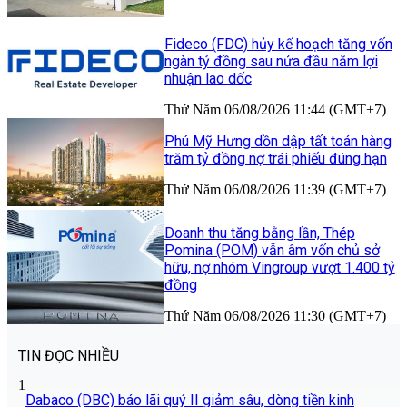
Fideco (FDC) hủy kế hoạch tăng vốn
ngàn tỷ đồng sau nửa đầu năm lợi
nhuận lao dốc
Thứ Năm 06/08/2026 11:44 (GMT+7)
Phú Mỹ Hưng dồn dập tất toán hàng
trăm tỷ đồng nợ trái phiếu đúng hạn
Thứ Năm 06/08/2026 11:39 (GMT+7)
Doanh thu tăng bằng lần, Thép
Pomina (POM) vẫn âm vốn chủ sở
hữu, nợ nhóm Vingroup vượt 1.400 tỷ
đồng
Thứ Năm 06/08/2026 11:30 (GMT+7)
TIN ĐỌC NHIỀU
1
Dabaco (DBC) báo lãi quý II giảm sâu, dòng tiền kinh