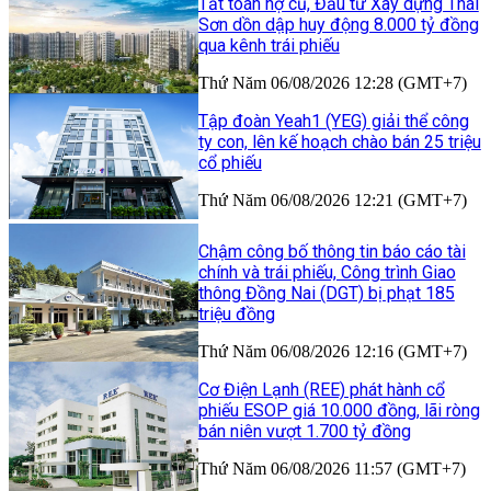
Tất toán nợ cũ, Đầu tư Xây dựng Thái
Sơn dồn dập huy động 8.000 tỷ đồng
qua kênh trái phiếu
Thứ Năm 06/08/2026 12:28 (GMT+7)
Tập đoàn Yeah1 (YEG) giải thể công
ty con, lên kế hoạch chào bán 25 triệu
cổ phiếu
Thứ Năm 06/08/2026 12:21 (GMT+7)
Chậm công bố thông tin báo cáo tài
chính và trái phiếu, Công trình Giao
thông Đồng Nai (DGT) bị phạt 185
triệu đồng
Thứ Năm 06/08/2026 12:16 (GMT+7)
Cơ Điện Lạnh (REE) phát hành cổ
phiếu ESOP giá 10.000 đồng, lãi ròng
bán niên vượt 1.700 tỷ đồng
Thứ Năm 06/08/2026 11:57 (GMT+7)