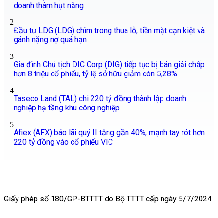
doanh thâm hụt nặng
2
Đầu tư LDG (LDG) chìm trong thua lỗ, tiền mặt cạn kiệt và
gánh nặng nợ quá hạn
3
Gia đình Chủ tịch DIC Corp (DIG) tiếp tục bị bán giải chấp
hơn 8 triệu cổ phiếu, tỷ lệ sở hữu giảm còn 5,28%
4
Taseco Land (TAL) chi 220 tỷ đồng thành lập doanh
nghiệp hạ tầng khu công nghiệp
5
Afiex (AFX) báo lãi quý II tăng gần 40%, mạnh tay rót hơn
220 tỷ đồng vào cổ phiếu VIC
Giấy phép số 180/GP-BTTTT do Bộ TTTT cấp ngày 5/7/2024