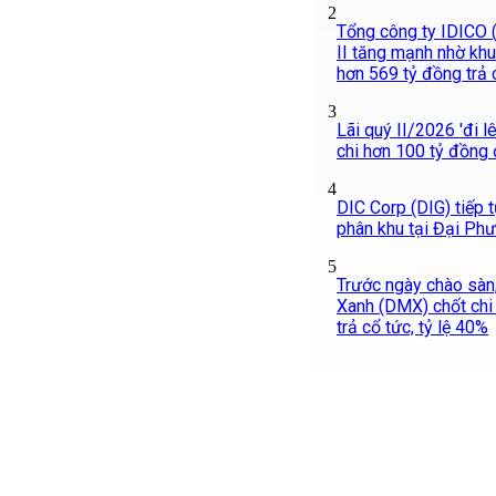
2
Tổng công ty IDICO (
II tăng mạnh nhờ khu
hơn 569 tỷ đồng trả 
3
Lãi quý II/2026 'đi l
chi hơn 100 tỷ đồng 
4
DIC Corp (DIG) tiếp 
phân khu tại Đại Ph
5
Trước ngày chào sàn
Xanh (DMX) chốt chi
trả cổ tức, tỷ lệ 40%