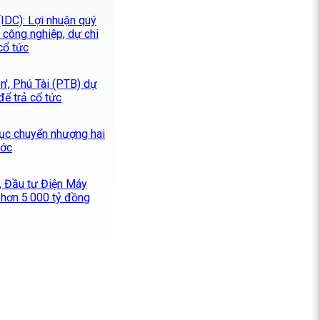
IDC): Lợi nhuận quý
 công nghiệp, dự chi
cổ tức
ên', Phú Tài (PTB) dự
để trả cổ tức
tục chuyển nhượng hai
ước
, Đầu tư Điện Máy
 hơn 5.000 tỷ đồng