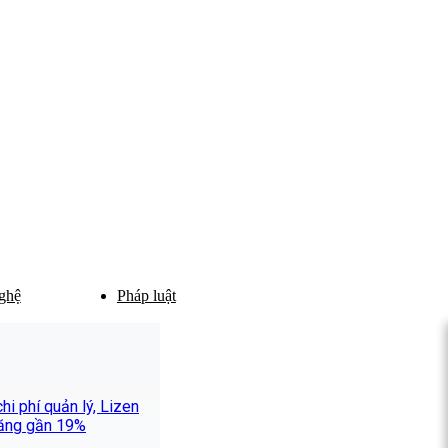
ghệ
Pháp luật
i phí quản lý, Lizen
 tăng gần 19%