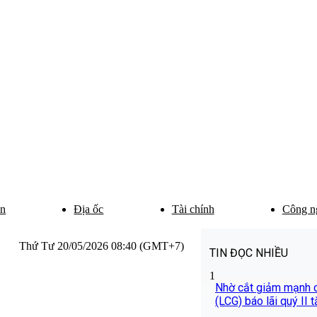
ân
Địa ốc
Tài chính
Công n
Thứ Tư 20/05/2026 08:40 (GMT+7)
TIN ĐỌC NHIỀU
1
Nhờ cắt giảm mạnh ch
(LCG) báo lãi quý II