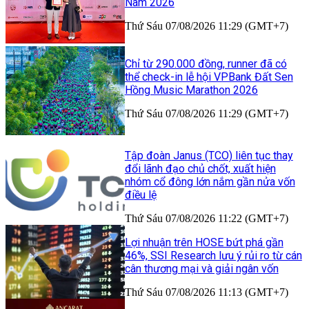
Nam 2026
Thứ Sáu 07/08/2026 11:29 (GMT+7)
Chỉ từ 290.000 đồng, runner đã có
thể check-in lễ hội VPBank Đất Sen
Hồng Music Marathon 2026
Thứ Sáu 07/08/2026 11:29 (GMT+7)
Tập đoàn Janus (TCO) liên tục thay
đổi lãnh đạo chủ chốt, xuất hiện
nhóm cổ đông lớn nắm gần nửa vốn
điều lệ
Thứ Sáu 07/08/2026 11:22 (GMT+7)
Lợi nhuận trên HOSE bứt phá gần
46%, SSI Research lưu ý rủi ro từ cán
cân thương mại và giải ngân vốn
Thứ Sáu 07/08/2026 11:13 (GMT+7)