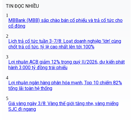
TIN ĐỌC NHIỀU
1
MBBank (MBB) sắp chào bán cổ phiếu và trả cổ tức cho
cổ đông
2
Lịch trả cổ tức tuần 3-7/8: Loạt doanh nghiệp 'lớn' cùng
chốt trả cổ tức, tỷ lệ cao nhất lên tới 100%
3
Lợi nhuận ACB giảm 12% trong quý II/2026, dự kiến phát
hành 3.000 tỷ đồng trái phiếu
4
Lợi nhuận ngân hàng phân hóa mạnh, Top 10 chiếm 82%
tổng lãi toàn hệ thống
5
Giá vàng ngày 3/8: Vàng thế giới tăng nhẹ, vàng miếng
SJC đi ngang