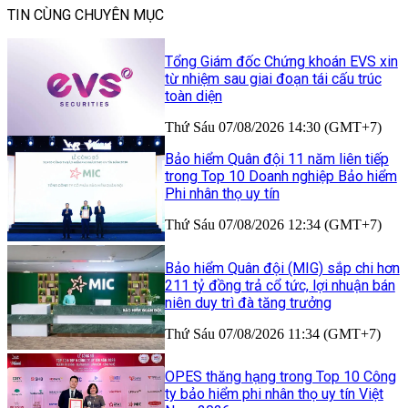
TIN CÙNG CHUYÊN MỤC
Tổng Giám đốc Chứng khoán EVS xin
từ nhiệm sau giai đoạn tái cấu trúc
toàn diện
Thứ Sáu 07/08/2026 14:30 (GMT+7)
Bảo hiểm Quân đội 11 năm liên tiếp
trong Top 10 Doanh nghiệp Bảo hiểm
Phi nhân thọ uy tín
Thứ Sáu 07/08/2026 12:34 (GMT+7)
Bảo hiểm Quân đội (MIG) sắp chi hơn
211 tỷ đồng trả cổ tức, lợi nhuận bán
niên duy trì đà tăng trưởng
Thứ Sáu 07/08/2026 11:34 (GMT+7)
OPES thăng hạng trong Top 10 Công
ty bảo hiểm phi nhân thọ uy tín Việt