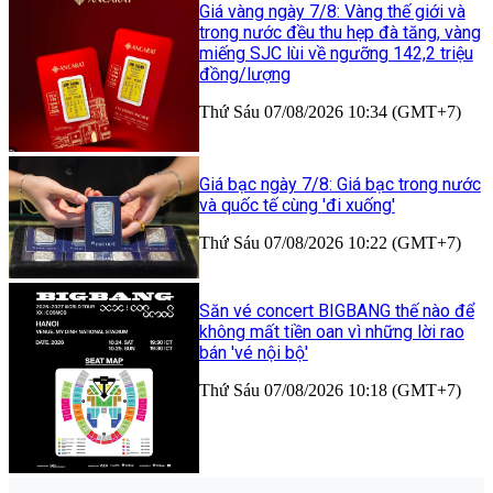
Giá vàng ngày 7/8: Vàng thế giới và
trong nước đều thu hẹp đà tăng, vàng
miếng SJC lùi về ngưỡng 142,2 triệu
đồng/lượng
Thứ Sáu 07/08/2026 10:34 (GMT+7)
Giá bạc ngày 7/8: Giá bạc trong nước
và quốc tế cùng 'đi xuống'
Thứ Sáu 07/08/2026 10:22 (GMT+7)
Săn vé concert BIGBANG thế nào để
không mất tiền oan vì những lời rao
bán 'vé nội bộ'
Thứ Sáu 07/08/2026 10:18 (GMT+7)