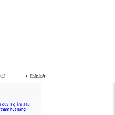
ghệ
Pháp luật
 quý II giảm sâu,
 thâm hụt nặng