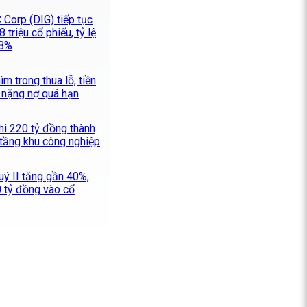
 Corp (DIG) tiếp tục
 triệu cổ phiếu, tỷ lệ
28%
m trong thua lỗ, tiền
 nặng nợ quá hạn
hi 220 tỷ đồng thành
 tầng khu công nghiệp
uý II tăng gần 40%,
0 tỷ đồng vào cổ