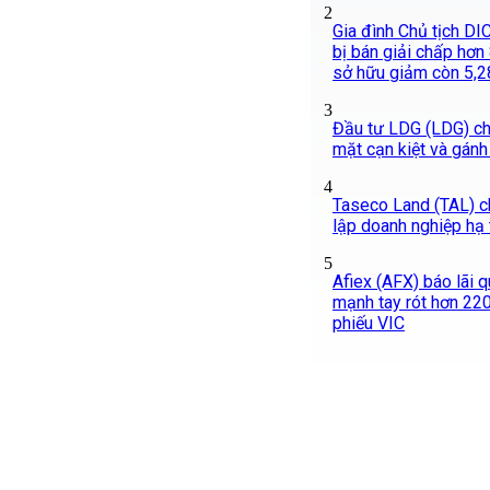
2
Gia đình Chủ tịch DIC
bị bán giải chấp hơn 8
sở hữu giảm còn 5,
3
Đầu tư LDG (LDG) chì
mặt cạn kiệt và gánh
4
Taseco Land (TAL) c
lập doanh nghiệp hạ
5
Afiex (AFX) báo lãi q
mạnh tay rót hơn 22
phiếu VIC