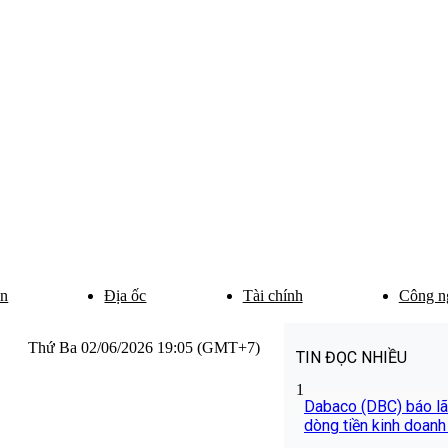
ân
Địa ốc
Tài chính
Công n
Thứ Ba 02/06/2026 19:05 (GMT+7)
TIN ĐỌC NHIỀU
1
Dabaco (DBC) báo lãi
dòng tiền kinh doanh