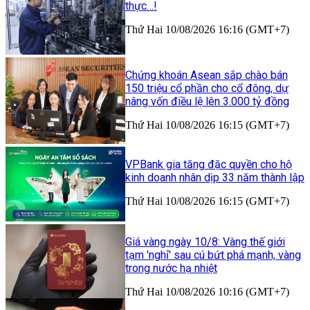
thực…!
Thứ Hai 10/08/2026 16:16 (GMT+7)
Chứng khoán Asean sắp chào bán
150 triệu cổ phần cho cổ đông, dự
nâng vốn điều lệ lên 3.000 tỷ đồng
Thứ Hai 10/08/2026 16:15 (GMT+7)
VPBank gia tăng đặc quyền cho hộ
kinh doanh nhân dịp 33 năm thành lập
Thứ Hai 10/08/2026 16:15 (GMT+7)
Giá vàng ngày 10/8: Vàng thế giới
tạm 'nghỉ' sau cú bứt phá mạnh, vàng
trong nước hạ nhiệt
Thứ Hai 10/08/2026 10:16 (GMT+7)