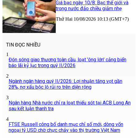
Giá bạc ngày 10/8: Bạc thế giới và
trong nước đảo chiều giảm nhẹ
Thứ Hai 10/08/2026 10:13 (GMT+7)
TIN ĐỌC NHIỀU
1
Đón sóng giao thương toàn cầu, loạt 'ông lớn' cảng biển
báo lãi kỷ lục trong quý II/2026
2
Ngành ngân hàng quý II/2026: Lợi nhuận tăng vọt gần
28%, nợ xấu bộc lộ rủi ro trên diện rộng
3
Ngân hàng Nhà nước chỉ ra loạt thiếu sót tại ACB Long An
sau kết luận thanh tra
4
FTSE Russell công bố danh mục chỉ số mới, dòng vốn
ngoại tỷ USD chờ chực chảy vào thị trường Việt Nam