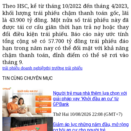
Theo HSC, kể từ tháng 10/2022 đến tháng 4/2023,
khối lượng trái phiếu chậm thanh toán gốc, lãi
là 43.900 tỷ đồng. Một nửa số trái phiếu này đã
được tái cơ cấu giãn thời hạn trả nợ hoặc thay
đổi điều kiện trái phiếu. Báo cáo này ước tính
tổng cộng sẽ có 57.700 tỷ đồng trái phiếu đáo
hạn trong năm nay có thể đối mặt với khả năng
chậm thanh toán, đỉnh điểm có thể sẽ rơi vào
tháng 9.
trái phiếu doanh nghiệp
thị trường trái phiếu
TIN CÙNG CHUYÊN MỤC
Người trẻ mua nhà thêm lựa chọn với
giải pháp vay 'Khởi đầu an cư' từ
GPBank
Thứ Hai 10/08/2026 22:08 (GMT+7)
Giảm áp lực những năm đầu, mở rộng
cơ hội an cư cho người trẻ