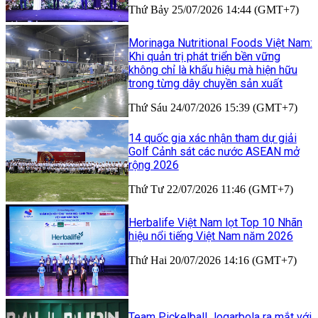
Thứ Bảy 25/07/2026 14:44 (GMT+7)
Morinaga Nutritional Foods Việt Nam:
Khi quản trị phát triển bền vững
không chỉ là khẩu hiệu mà hiện hữu
trong từng dây chuyền sản xuất
Thứ Sáu 24/07/2026 15:39 (GMT+7)
14 quốc gia xác nhận tham dự giải
Golf Cảnh sát các nước ASEAN mở
rộng 2026
Thứ Tư 22/07/2026 11:46 (GMT+7)
Herbalife Việt Nam lọt Top 10 Nhãn
hiệu nổi tiếng Việt Nam năm 2026
Thứ Hai 20/07/2026 14:16 (GMT+7)
Team Pickelball Jogarbola ra mắt với