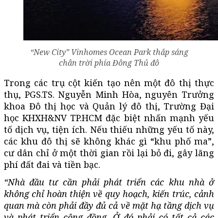
“New City” Vinhomes Ocean Park thắp sáng
chân trời phía Đông Thủ đô
Trong các trụ cột kiến tạo nên một đô thị thực
thụ, PGS.TS. Nguyễn Minh Hòa, nguyên Trưởng
khoa Đô thị học và Quản lý đô thị, Trường Đại
học KHXH&NV TP.HCM đặc biệt nhấn mạnh yếu
tố dịch vụ, tiện ích. Nếu thiếu những yếu tố này,
các khu đô thị sẽ không khác gì “khu phố ma”,
cư dân chỉ ở một thời gian rồi lại bỏ đi, gây lãng
phí đất đai và tiền bạc.
“Nhà đầu tư cần phải phát triển các khu nhà ở
không chỉ hoàn thiện về quy hoạch, kiến trúc, cảnh
quan mà còn phải đầy đủ cả về mặt hạ tầng dịch vụ
và phát triển cộng đồng. Ở đó phải có tất cả các