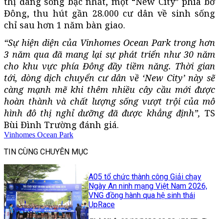
thị đáng sống bậc nhất, một “New City” phía bờ
Đông, thu hút gần 28.000 cư dân về sinh sống
chỉ sau hơn 1 năm bàn giao.
“Sự hiện diện của Vinhomes Ocean Park trong hơn
3 năm qua đã mang lại sự phát triển như 30 năm
cho khu vực phía Đông đầy tiềm năng. Thời gian
tới, dòng dịch chuyển cư dân về ‘New City’ này sẽ
càng mạnh mẽ khi thêm nhiều cây cầu mới được
hoàn thành và chất lượng sống vượt trội của mô
hình đô thị nghỉ dưỡng đã được khẳng định”,
TS
Bùi Đình Trường đánh giá.
Vinhomes Ocean Park
TIN CÙNG CHUYÊN MỤC
A05 tổ chức thành công Giải chạy
Ngày An ninh mạng Việt Nam 2026,
VNG đồng hành qua hệ sinh thái
UpRace