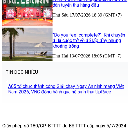
dàn tuyển thủ hàng đầu
Thứ Sáu 17/07/2026 18:39 (GMT+7)
"Do you feel complete?": Khi chuyến
đi là cuộc trở về để lấp đầy những
khoảng trống
Thứ Hai 13/07/2026 18:05 (GMT+7)
TIN ĐỌC NHIỀU
1
A05 tổ chức thành công Giải chạy Ngày An ninh mạng Việt
Nam 2026, VNG đồng hành qua hệ sinh thái UpRace
Giấy phép số 180/GP-BTTTT do Bộ TTTT cấp ngày 5/7/2024