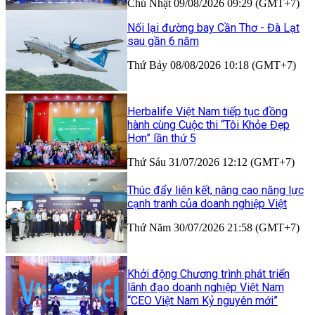
Chủ Nhật 09/08/2026 09:29 (GMT+7)
Nối lại đường bay Cần Thơ - Đà Lạt
sau gần 6 năm
Thứ Bảy 08/08/2026 10:18 (GMT+7)
Herbalife Việt Nam tiếp tục đồng
hành cùng Cuộc thi “Tôi Khỏe Đẹp
Hơn” lần thứ 5
Thứ Sáu 31/07/2026 12:12 (GMT+7)
Thúc đẩy liên kết, nâng cao năng lực
cạnh tranh của doanh nghiệp Việt
Thứ Năm 30/07/2026 21:58 (GMT+7)
Khởi động Chương trình phát triển
lãnh đạo doanh nghiệp Việt Nam
“CEO Việt Nam Kỷ nguyên mới”