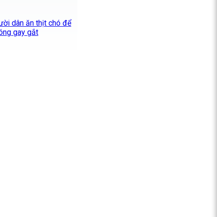
ười dân ăn thịt chó để
óng gay gắt