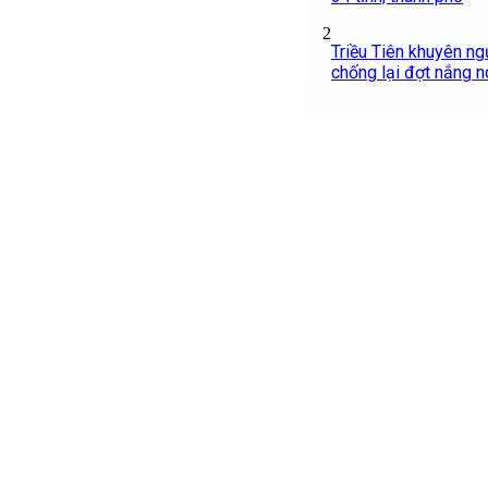
2
Triều Tiên khuyên ng
chống lại đợt nắng n