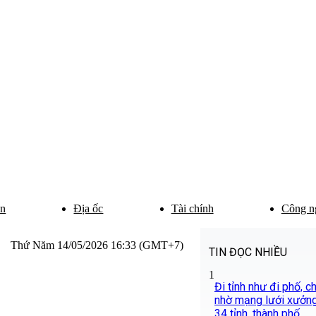
ân
Địa ốc
Tài chính
Công n
Thứ Năm 14/05/2026 16:33 (GMT+7)
TIN ĐỌC NHIỀU
1
Đi tỉnh như đi phố, 
nhờ mạng lưới xưởng
34 tỉnh, thành phố