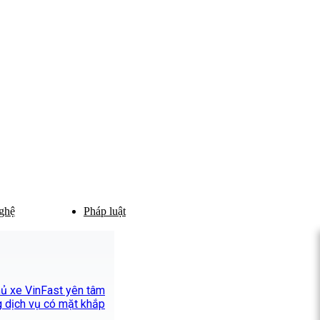
ghệ
Pháp luật
chủ xe VinFast yên tâm
 dịch vụ có mặt khắp