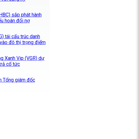
HBC) sắp phát hành
ếu hoán đổi nợ
 tái cấu trúc danh
vào đô thị trọng điểm
Cảng Xanh Vip (VGR) dự
trả cổ tức
n Tổng giám đốc