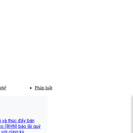
ghệ
Pháp luật
ợi và thúc đẩy bán
co (BHN) báo lãi quý
 với cùng kỳ