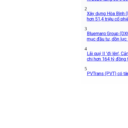
2
Xây dựng Hòa Bình (
hơn 51,4 triệu cổ phi
3
Bluemarq Group (DXG)
mục đầu tư, dồn lực 
4
Lãi quý II 'đi lên', 
chi hơn 164 tỷ đồng 
5
PVTrans (PVT) có tâ