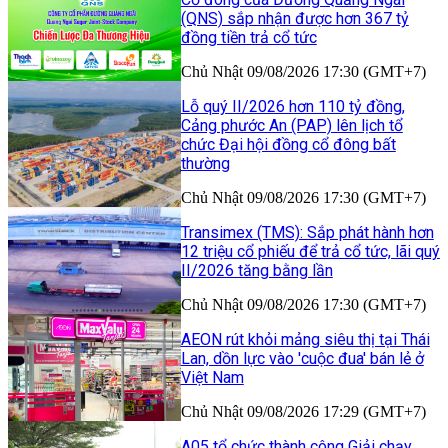
(QNS) sắp nhận được hơn 367 tỷ
đồng tiền trả cổ tức
Chủ Nhật 09/08/2026 17:30 (GMT+7)
Lỗ quý II/2026 hơn 110 tỷ đồng,
Cảng phước An (PAP) lên lịch tổ
chức Đại hội đồng cổ đông bất
thường
Chủ Nhật 09/08/2026 17:30 (GMT+7)
Transimex (TMS): Sắp phát hành hơn
12 triệu cổ phiếu để trả cổ tức, lãi quý
II/2026 tăng bằng lần
Chủ Nhật 09/08/2026 17:30 (GMT+7)
AEON rút khỏi mảng siêu thị tại Thái
Lan, dồn lực vào 'cuộc đua' bán lẻ ở
Việt Nam
Chủ Nhật 09/08/2026 17:29 (GMT+7)
A05 tổ chức thành công Giải chạy