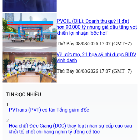
PVOIL (OIL): Doanh thu quý II đạt
hơn 90.000 tỷ nhưng giá dầu tăng vọt
khiến lợi nhuận 'bốc hơi'
Thứ Bảy 08/08/2026 17:07 (GMT+7)
Vẽ ước mơ, 21 họa sỹ nhí được BIDV
vinh danh
Thứ Bảy 08/08/2026 17:07 (GMT+7)
TIN ĐỌC NHIỀU
1
PVTrans (PVT) có tân Tổng giám đốc
2
Hóa chất Đức Giang (DGC) thay loạt nhân sự cấp cao sau
khởi tố, chốt chi hàng nghìn tỷ đồng cổ tức