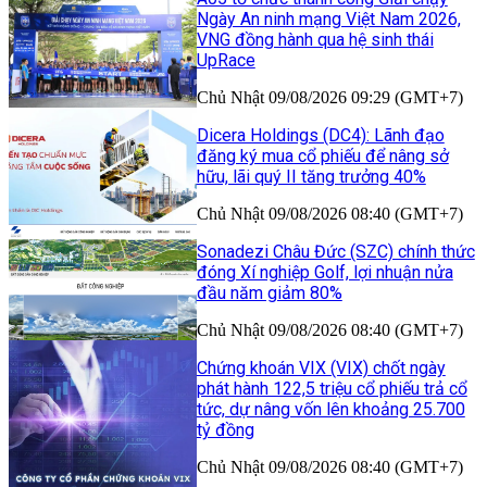
Ngày An ninh mạng Việt Nam 2026,
VNG đồng hành qua hệ sinh thái
UpRace
Chủ Nhật 09/08/2026 09:29 (GMT+7)
Dicera Holdings (DC4): Lãnh đạo
đăng ký mua cổ phiếu để nâng sở
hữu, lãi quý II tăng trưởng 40%
Chủ Nhật 09/08/2026 08:40 (GMT+7)
Sonadezi Châu Đức (SZC) chính thức
đóng Xí nghiệp Golf, lợi nhuận nửa
đầu năm giảm 80%
Chủ Nhật 09/08/2026 08:40 (GMT+7)
Chứng khoán VIX (VIX) chốt ngày
phát hành 122,5 triệu cổ phiếu trả cổ
tức, dự nâng vốn lên khoảng 25.700
tỷ đồng
Chủ Nhật 09/08/2026 08:40 (GMT+7)