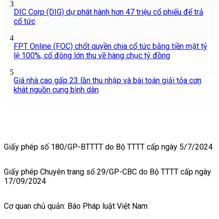
3
DIC Corp (DIG) dự phát hành hơn 47 triệu cổ phiếu để trả
cổ tức
4
FPT Online (FOC) chốt quyền chia cổ tức bằng tiền mặt tỷ
lệ 100%, cổ đông lớn thu về hàng chục tỷ đồng
5
Giá nhà cao gấp 23 lần thu nhập và bài toán giải tỏa cơn
khát nguồn cung bình dân
Giấy phép số 180/GP-BTTTT do Bộ TTTT cấp ngày 5/7/2024
Giấy phép Chuyên trang số 29/GP-CBC do Bộ TTTT cấp ngày
17/09/2024
Cơ quan chủ quản: Báo Pháp luật Việt Nam