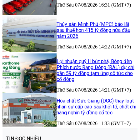
Thứ Sáu 07/08/2026 16:31 (GMT+7)
Thủy sản Minh Phú (MPC) báo lãi
sau thuế hơn 415 tỷ đồng nửa đầu
năm 2026
Thứ Sáu 07/08/2026 14:22 (GMT+7)
Lợi nhuận quý II bứt phá, Bóng đèn
Phích nước Rạng Đông (RAL) dự chi
gần 59 tỷ đồng tạm ứng cổ tức cho
cổ đông
Thứ Sáu 07/08/2026 14:21 (GMT+7)
Hóa chất Đức Giang (DGC) thay loạt
nhân sự cấp cao sau khởi tố, chốt chi
hàng nghìn tỷ đồng cổ tức
Thứ Sáu 07/08/2026 11:33 (GMT+7)
TIN ĐỌC NHIỀU