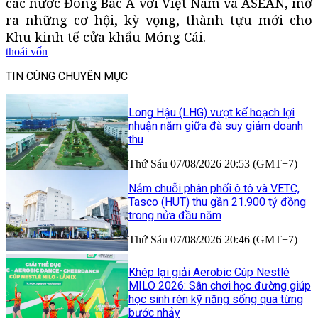
các nước Đông Bắc Á với Việt Nam và ASEAN, mở
ra những cơ hội, kỳ vọng, thành tựu mới cho
Khu kinh tế cửa khẩu Móng Cái.
thoái vốn
TIN CÙNG CHUYÊN MỤC
Long Hậu (LHG) vượt kế hoạch lợi
nhuận năm giữa đà suy giảm doanh
thu
Thứ Sáu 07/08/2026 20:53 (GMT+7)
Nắm chuỗi phân phối ô tô và VETC,
Tasco (HUT) thu gần 21.900 tỷ đồng
trong nửa đầu năm
Thứ Sáu 07/08/2026 20:46 (GMT+7)
Khép lại giải Aerobic Cúp Nestlé
MILO 2026: Sân chơi học đường giúp
học sinh rèn kỹ năng sống qua từng
bước nhảy