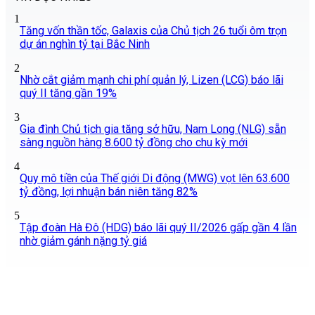
1
Tăng vốn thần tốc, Galaxis của Chủ tịch 26 tuổi ôm trọn
dự án nghìn tỷ tại Bắc Ninh
2
Nhờ cắt giảm mạnh chi phí quản lý, Lizen (LCG) báo lãi
quý II tăng gần 19%
3
Gia đình Chủ tịch gia tăng sở hữu, Nam Long (NLG) sẵn
sàng nguồn hàng 8.600 tỷ đồng cho chu kỳ mới
4
Quy mô tiền của Thế giới Di động (MWG) vọt lên 63.600
tỷ đồng, lợi nhuận bán niên tăng 82%
5
Tập đoàn Hà Đô (HDG) báo lãi quý II/2026 gấp gần 4 lần
nhờ giảm gánh nặng tỷ giá