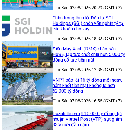
Thứ Sáu 07/08/2026 20:29 (GMT+7)
Chìm trong thua lỗ, Đầu tư SGI
Holdings (SGI) chôn vốn nghìn tỷ tại
các khoản cho vay
Thứ Sáu 07/08/2026 18:32 (GMT+7)
Điện Máy Xanh (DMX) chào sàn
HoSE, lập tức chốt chia hơn 5.000 tỷ
đồng cổ tức tiền mặt
Thứ Sáu 07/08/2026 17:36 (GMT+7)
VNPT báo lãi 16 tỷ đồng mỗi ngày,
nắm khối tiền mặt khổng lồ hơn
62.000 tỷ đồng
Thứ Sáu 07/08/2026 16:56 (GMT+7)
Doanh thu vượt 10.000 tỷ đồng, lợi
nhuận Viettel Post (VTP) sụt giảm
33% nửa đầu năm