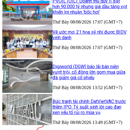
PVOIL (OIL): Doanh thu quý II đạt
hơn 90.000 tỷ nhưng giá dầu tăng vọt
khiến lợi nhuận 'bốc hơi'
Thứ Bảy 08/08/2026 17:07 (GMT+7)
Vẽ ước mơ, 21 họa sỹ nhí được BIDV
vinh danh
Thứ Bảy 08/08/2026 17:07 (GMT+7)
Digiworld (DGW) báo lãi bán niên
vượt trội, cổ đông lớn gom mua giữa
đà giảm giá cổ phiếu
Thứ Bảy 08/08/2026 13:52 (GMT+7)
Bức tranh tài chính DatVietVAC trước
thềm IPO: Tỷ suất sinh lời cao đan
xen yếu tố rủi ro mùa vụ
Thứ Bảy 08/08/2026 13:49 (GMT+7)