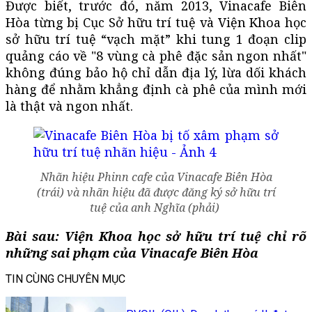
Được biết, trước đó, năm 2013, Vinacafe Biên
Hòa từng bị Cục Sở hữu trí tuệ và Viện Khoa học
sở hữu trí tuệ “vạch mặt” khi tung 1 đoạn clip
quảng cáo về "8 vùng cà phê đặc sản ngon nhất"
không đúng bảo hộ chỉ dẫn địa lý, lừa dối khách
hàng để nhằm khẳng định cà phê của mình mới
là thật và ngon nhất.
Nhãn hiệu Phinn cafe của Vinacafe Biên Hòa
(trái) và nhãn hiệu đã được đăng ký sở hữu trí
tuệ của anh Nghĩa (phải)
Bài sau: Viện Khoa học sở hữu trí tuệ chỉ rõ
những sai phạm của Vinacafe Biên Hòa
TIN CÙNG CHUYÊN MỤC