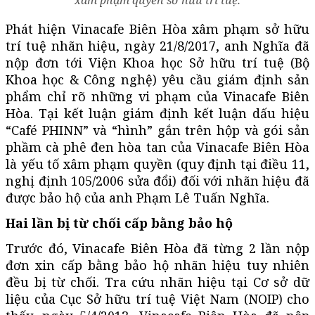
xâm phạm quyền sở hữu trí tuệ.
Phát hiện Vinacafe Biên Hòa xâm phạm sở hữu
trí tuệ nhãn hiệu, ngày 21/8/2017, anh Nghĩa đã
nộp đơn tới Viện Khoa học Sở hữu trí tuệ (Bộ
Khoa học & Công nghệ) yêu cầu giám định sản
phẩm chỉ rõ những vi phạm của Vinacafe Biên
Hòa. Tại kết luận giám định kết luận dấu hiệu
“Café PHINN” và “hình” gắn trên hộp và gói sản
phầm cà phê đen hòa tan của Vinacafe Biên Hòa
là yếu tố xâm phạm quyền (quy định tại điều 11,
nghị định 105/2006 sửa đổi) đối với nhãn hiệu đã
được bảo hộ của anh Phạm Lê Tuấn Nghĩa.
Hai lần bị từ chối cấp bằng bảo hộ
Trước đó, Vinacafe Biên Hòa đã từng 2 lần nộp
đơn xin cấp bằng bảo hộ nhãn hiệu tuy nhiên
đều bị từ chối. Tra cứu nhãn hiệu tại Cơ sở dữ
liệu của Cục Sở hữu trí tuệ Việt Nam (NOIP) cho