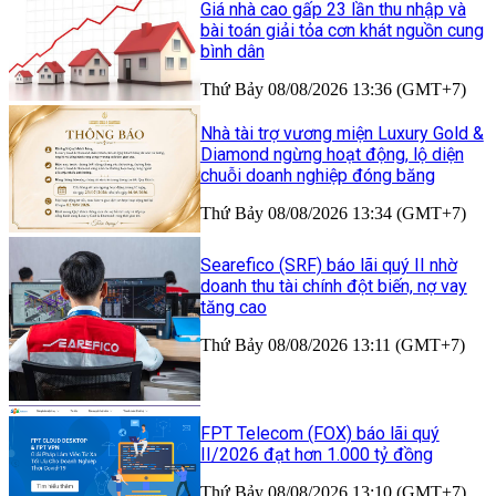
Giá nhà cao gấp 23 lần thu nhập và
bài toán giải tỏa cơn khát nguồn cung
bình dân
Thứ Bảy 08/08/2026 13:36 (GMT+7)
Nhà tài trợ vương miện Luxury Gold &
Diamond ngừng hoạt động, lộ diện
chuỗi doanh nghiệp đóng băng
Thứ Bảy 08/08/2026 13:34 (GMT+7)
Searefico (SRF) báo lãi quý II nhờ
doanh thu tài chính đột biến, nợ vay
tăng cao
Thứ Bảy 08/08/2026 13:11 (GMT+7)
FPT Telecom (FOX) báo lãi quý
II/2026 đạt hơn 1.000 tỷ đồng
Thứ Bảy 08/08/2026 13:10 (GMT+7)