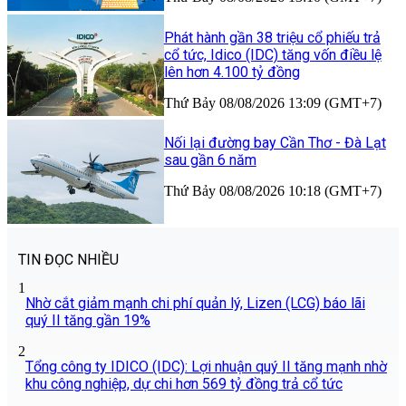
Phát hành gần 38 triệu cổ phiếu trả
cổ tức, Idico (IDC) tăng vốn điều lệ
lên hơn 4.100 tỷ đồng
Thứ Bảy 08/08/2026 13:09 (GMT+7)
Nối lại đường bay Cần Thơ - Đà Lạt
sau gần 6 năm
Thứ Bảy 08/08/2026 10:18 (GMT+7)
TIN ĐỌC NHIỀU
1
Nhờ cắt giảm mạnh chi phí quản lý, Lizen (LCG) báo lãi
quý II tăng gần 19%
2
Tổng công ty IDICO (IDC): Lợi nhuận quý II tăng mạnh nhờ
khu công nghiệp, dự chi hơn 569 tỷ đồng trả cổ tức